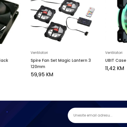
Ventilatori
Ventilatori
lack
Spire Fan Set Magic Lantern 3
UBIT Case
120mm
11,42
KM
59,95
KM