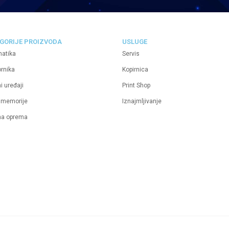
GORIJE PROIZVODA
USLUGE
matika
Servis
ornika
Kopirnica
i uređaji
Print Shop
 memorije
Iznajmljivanje
na oprema