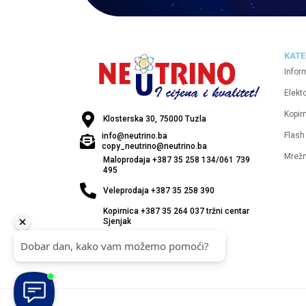
KATE
Infor
Elekt
Kopirn
Klosterska 30, 75000 Tuzla
Flash
info@neutrino.ba
copy_neutrino@neutrino.ba
Mrež
Maloprodaja +387 35 258 134/061 739
495
Veleprodaja +387 35 258 390
Kopirnica +387 35 264 037 tržni centar
Sjenjak