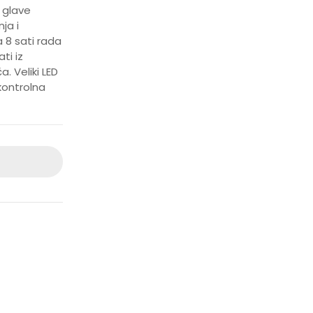
 glave
ja i
 8 sati rada
ti iz
. Veliki LED
kontrolna