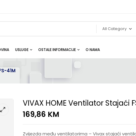
All Category
VINA
USLUGE
OSTALE INFORMACIJE
O NAMA
 FS-41M
VIVAX HOME Ventilator Stajaći 
169,86
KM
Zvijezda među ventilatorima – Vivax stajaći ventil