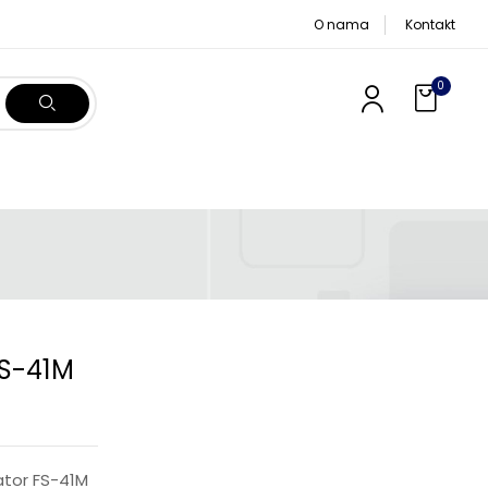
O nama
Kontakt
0
FS-41M
ator FS-41M