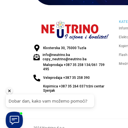
KATE
Infor
Elekt
Kopirn
Klosterska 30, 75000 Tuzla
Flash
info@neutrino.ba
copy_neutrino@neutrino.ba
Mrež
Maloprodaja +387 35 258 134/061 739
495
Veleprodaja +387 35 258 390
Kopirnica +387 35 264 037 tržni centar
Sjenjak