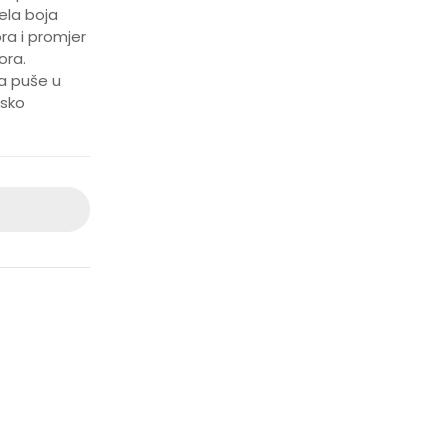
jela boja
ora i promjer
ora.
da puše u
tsko