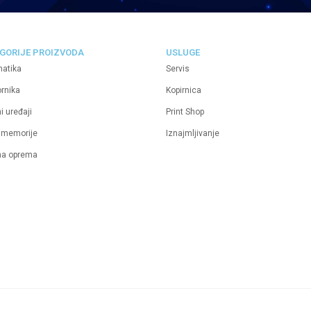
GORIJE PROIZVODA
USLUGE
matika
Servis
ornika
Kopirnica
i uređaji
Print Shop
 memorije
Iznajmljivanje
na oprema