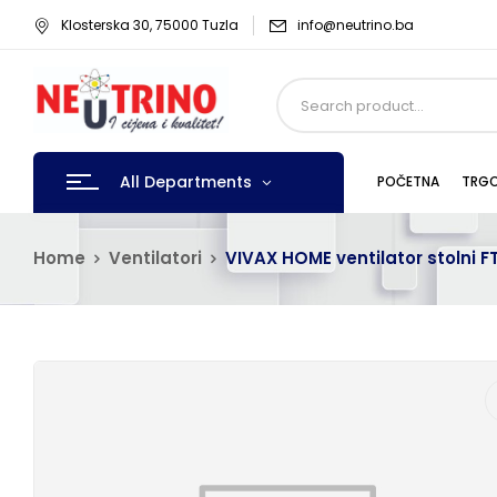
Klosterska 30, 75000 Tuzla
info@neutrino.ba
All Departments
POČETNA
TRGO
Home
Ventilatori
VIVAX HOME ventilator stolni F