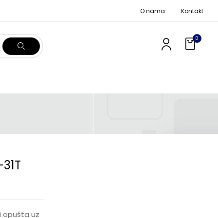
O nama
Kontakt
0
-31T
 i opušta uz