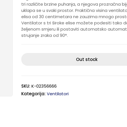
tri različite brzine puhanja, a njegova prozračna bi
uklapa se u svaki prostor. Praktična visina ventilat
elisa od 30 centimetara ne zauzima mnogo prost
Ventilator s tri široke elise možete podesiti tako 
željenom smjeru ili postaviti automatsko automa
strujanje zraka od 90°.
Out stock
SKU:
K-02356666
Kategorija:
Ventilatori