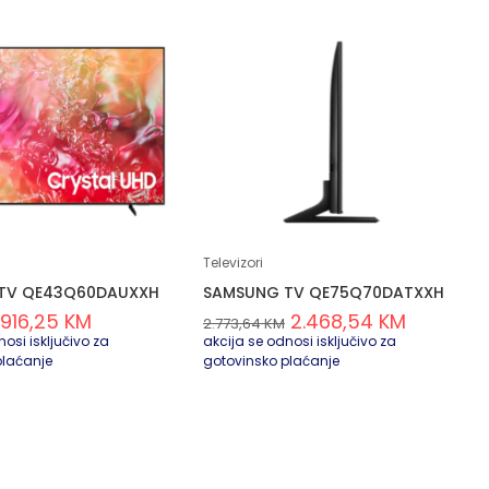
Televizori
TV QE43Q60DAUXXH
SAMSUNG TV QE75Q70DATXXH
916,25
KM
2.468,54
KM
2.773,64
KM
osi isključivo za
akcija se odnosi isključivo za
plaćanje
gotovinsko plaćanje