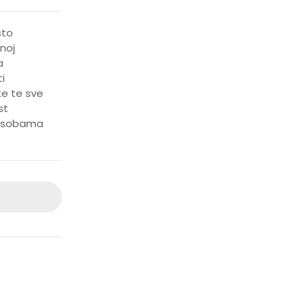
sto
noj
a
i
te te sve
st
n osobama