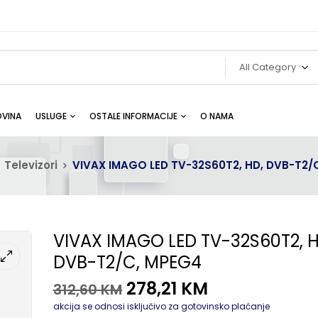
All Category
VINA
USLUGE
OSTALE INFORMACIJE
O NAMA
Televizori
VIVAX IMAGO LED TV-32S60T2, HD, DVB-T2/
VIVAX IMAGO LED TV-32S60T2, H
DVB-T2/C, MPEG4
278,21
KM
312,60
KM
akcija se odnosi isključivo za gotovinsko plaćanje