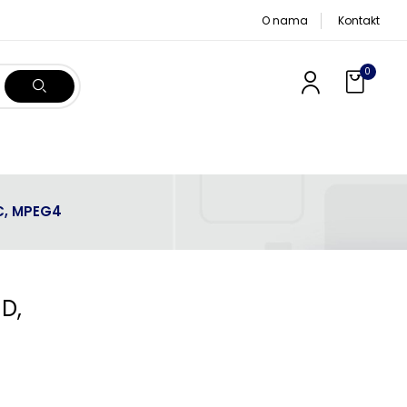
O nama
Kontakt
0
C, MPEG4
D,