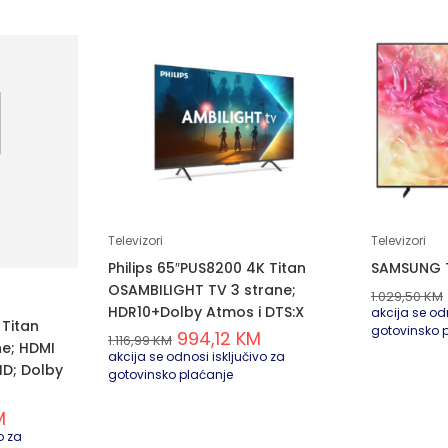
Televizori
Televizori
Philips 65″PUS8200 4K Titan
SAMSUNG 
OSAMBILIGHT TV 3 strane;
1.029,50
KM
HDR10+Dolby Atmos i DTS:X
akcija se odn
 Titan
gotovinsko 
994,12
KM
1.116,99
KM
ne; HDMI
akcija se odnosi isključivo za
 HD; Dolby
gotovinsko plaćanje
M
o za