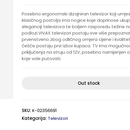
Posebno ergonomski dizajniran televizor koji umje
klasičnog postolja ima nogice koje doprinose ukup
eleganciji televizora te boljem rasporedu težine n
podlozi.VIVAX televizori postaju sve više prepoznat
prvenstveno zbog odličnog omjera cijene i kvalite
češće postaju prvi izbor kupaca. TV ima mogučno
priključenja na struju od 12V, posebno namijenje
koje vole putovati.
Out stock
SKU:
K-02356691
Kategorija:
Televizori