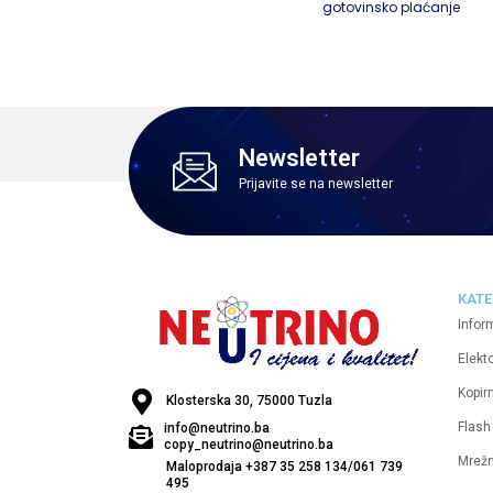
gotovinsko plaćanje
Newsletter
Prijavite se na newsletter
KATE
Infor
Elekt
Kopirn
Klosterska 30, 75000 Tuzla
Flash
info@neutrino.ba
copy_neutrino@neutrino.ba
Mrež
Maloprodaja +387 35 258 134/061 739
495