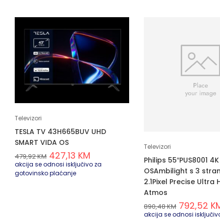
Televizori
TESLA TV 43H665BUV UHD
SMART VIDA OS
Televizori
427,13
KM
479,92
KM
Philips 55″PUS8001 4K
akcija se odnosi isključivo za
OSAmbilight s 3 stra
gotovinsko plaćanje
2.1Pixel Precise Ultra
Atmos
792,52
K
890,48
KM
akcija se odnosi isključiv