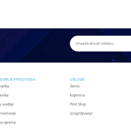
GORIJE PROIZVODA
USLUGE
matika
Servis
ornika
Kopirnica
i uređaji
Print Shop
 memorije
Iznajmljivanje
na oprema