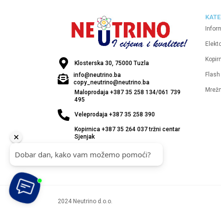
KATE
Infor
Elekt
Kopirn
Klosterska 30, 75000 Tuzla
Flash
info@neutrino.ba
copy_neutrino@neutrino.ba
Mrež
Maloprodaja +387 35 258 134/061 739
495
Veleprodaja +387 35 258 390
Kopirnica +387 35 264 037 tržni centar
Sjenjak
2024 Neutrino d.o.o.