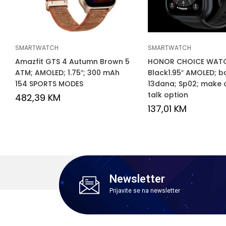
SMARTWATCH
SMARTWATCH
Amazfit GTS 4 Autumn Brown 5
HONOR CHOICE WAT
ATM; AMOLED; 1.75″; 300 mAh
Black1.95″ AMOLED; ba
154 SPORTS MODES
13dana; Sp02; make 
talk option
482,39
KM
137,01
KM
Newsletter
Prijavite se na newsletter