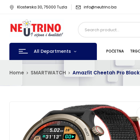
Klosterska 30, 75000 Tuzla
info@neutrino.ba
All Departments
POČETNA
TRGO
Home
SMARTWATCH
Amazfit Cheetah Pro Black 