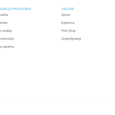
GORIJE PROIZVODA
USLUGE
matika
Servis
ornika
Kopirnica
i uređaji
Print Shop
 memorije
Iznajmljivanje
na oprema