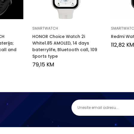
SMARTWATCH
SMARTWAT
CH
HONOR Choice Watch 2i
Redmi Watc
terija;
White1.85 AMOLED, 14 days
112,82
KM
call and
baterrylife, Bluetooth call, 109
Sports type
79,15
KM