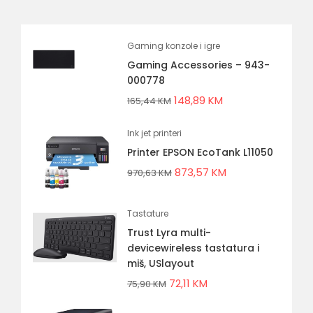
Gaming konzole i igre
Gaming Accessories – 943-
000778
148,89
KM
165,44
KM
Ink jet printeri
Printer EPSON EcoTank L11050
873,57
KM
970,63
KM
Tastature
Trust Lyra multi-
devicewireless tastatura i
miš, USlayout
72,11
KM
75,90
KM