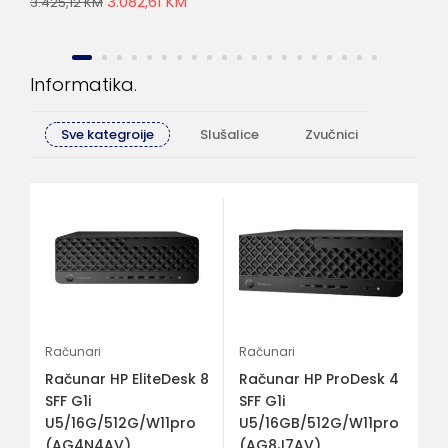
3.082,61
KM
3.425,12
KM
2.6
Informatika
Sve kategroije
Slušalice
Zvučnici
Računa
Mo
Mo
MEA-
A
Računari
Računari
1.
Računar HP EliteDesk 8
Računar HP ProDesk 4
M
SFF G1i
SFF G1i
U5/16G/512G/W11pro
U5/16GB/512G/W11pro
(AG4N4AV)
(AG8J7AV)