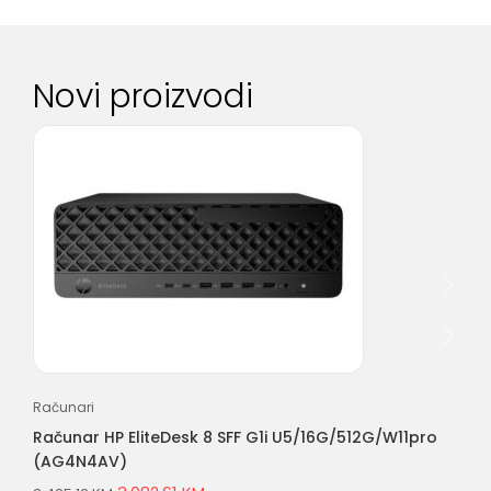
Novi proizvodi
Računari
Rač
Računar HP EliteDesk 8 SFF G1i U5/16G/512G/W11pro
Ra
(AG4N4AV)
(A