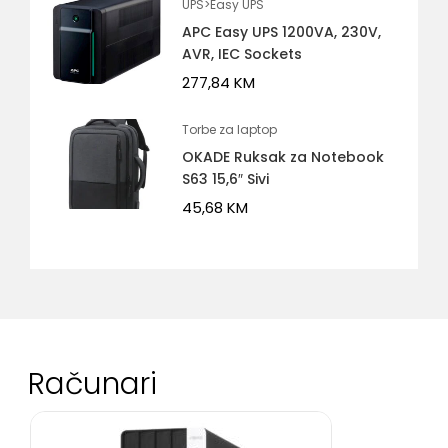
UPS>Easy UPS
APC Easy UPS 1200VA, 230V,
AVR, IEC Sockets
277,84
KM
Torbe za laptop
OKADE Ruksak za Notebook
S63 15,6″ Sivi
45,68
KM
Računari