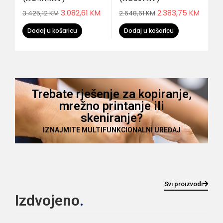
3.082,61
KM
2.383,75
KM
3.425,12
KM
2.648,61
KM
Dodaj u košaricu
Dodaj u košaricu
Trebate rješenje za kopiranje,
mrežno printanje ili
skeniranje?
IZNAJMITE MULTIFUNKCIONALNI UREĐAJ
Svi proizvodi
Izdvojeno