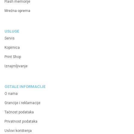
Flash memorije
Mrežna oprema
USLUGE
Servis
Kopirnica
Print Shop
Iznajmljivanje
OSTALE INFORMACIJE
O nama
Grancije i reklamacije
Tačnost podataka
Privatnost podataka
Uslovi korištenja