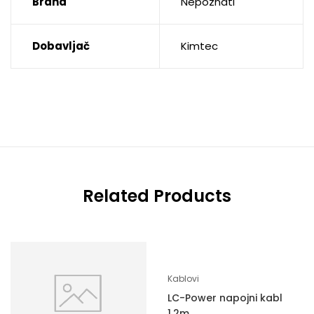
Brand
Nepoznati
Dobavljač
Kimtec
Related Products
Kablovi
LC-Power napojni kabl
1,2m