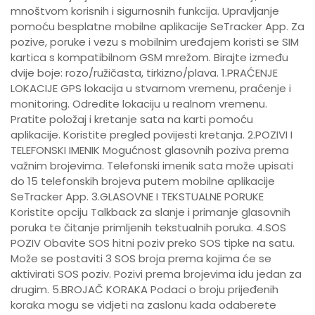
mnoštvom korisnih i sigurnosnih funkcija. Upravljanje
pomoću besplatne mobilne aplikacije SeTracker App. Za
pozive, poruke i vezu s mobilnim uređajem koristi se SIM
kartica s kompatibilnom GSM mrežom. Birajte između
dvije boje: rozo/ružičasta, tirkizno/plava. 1.PRAĆENJE
LOKACIJE GPS lokacija u stvarnom vremenu, praćenje i
monitoring. Odredite lokaciju u realnom vremenu.
Pratite položaj i kretanje sata na karti pomoću
aplikacije. Koristite pregled povijesti kretanja. 2.POZIVI I
TELEFONSKI IMENIK Mogućnost glasovnih poziva prema
važnim brojevima. Telefonski imenik sata može upisati
do 15 telefonskih brojeva putem mobilne aplikacije
SeTracker App. 3.GLASOVNE I TEKSTUALNE PORUKE
Koristite opciju Talkback za slanje i primanje glasovnih
poruka te čitanje primljenih tekstualnih poruka. 4.SOS
POZIV Obavite SOS hitni poziv preko SOS tipke na satu.
Može se postaviti 3 SOS broja prema kojima će se
aktivirati SOS poziv. Pozivi prema brojevima idu jedan za
drugim. 5.BROJAČ KORAKA Podaci o broju prijeđenih
koraka mogu se vidjeti na zaslonu kada odaberete