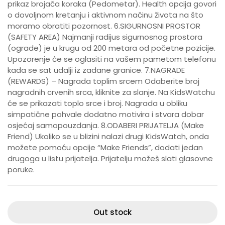
prikaz brojača koraka (Pedometar). Health opcija govori
o dovoljnom kretanju i aktivnom načinu života na što
moramo obratiti pozornost. 6.SIGURNOSNI PROSTOR
(SAFETY AREA) Najmanji radijus sigurnosnog prostora
(ograde) je u krugu od 200 metara od početne pozicije.
Upozorenje će se oglasiti na vašem pametom telefonu
kada se sat udalji iz zadane granice. 7.NAGRADE
(REWARDS) – Nagrada toplim srcem Odaberite broj
nagradnih crvenih srca, kliknite za slanje. Na KidsWatchu
će se prikazati toplo srce i broj. Nagrada u obliku
simpatične pohvale dodatno motivira i stvara dobar
osjećaj samopouzdanja. 8.ODABERI PRIJATELJA (Make
Friend) Ukoliko se u blizini nalazi drugi KidsWatch, onda
možete pomoću opcije “Make Friends”, dodati jedan
drugoga u listu prijatelja. Prijatelju možeš slati glasovne
poruke.
Out stock