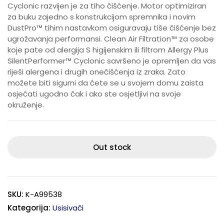
Cyclonic razvijen je za tiho čišćenje. Motor optimiziran
za buku zajedno s konstrukcijom spremnika i novim
DustPro™ tihim nastavkom osiguravaju tiše čišćenje bez
ugrožavanja performansi. Clean Air Filtration™ za osobe
koje pate od alergija S higijenskim ili filtrom Allergy Plus
SilentPerformer™ Cyclonic savršeno je opremljen da vas
riješi alergena i drugih onečišćenja iz zraka. Zato
možete biti sigurni da ćete se u svojem domu zaista
osjećati ugodno čak i ako ste osjetljivi na svoje
okruženje.
Out stock
SKU:
K-A99538
Kategorija:
Usisivači