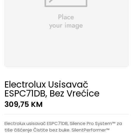
Electrolux Usisavač
ESPC71DB, Bez Vrećice
309,75
KM
Electrolux usisavač ESPC71DB, Silence Pro System™ za
tiše čišćenje Čistite bez buke. SilentPerformer™