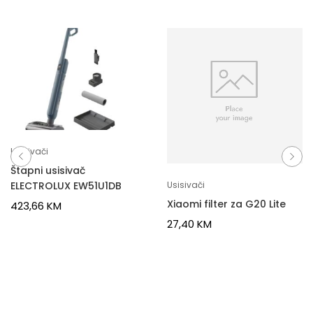
Usisivači
Štapni usisivač
ELECTROLUX EW51U1DB
Usisivači
Xiaomi filter za G20 Lite
423,66
KM
27,40
KM