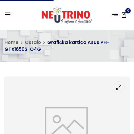
0
Home
Ostalo
Grafička kartica Asus PH-
GTX1650S-O4G