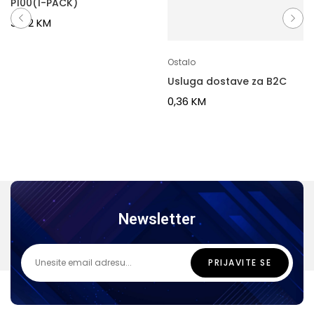
P100(1-PACK)
32,12
KM
Ostalo
Usluga dostave za B2C
0,36
KM
Newsletter