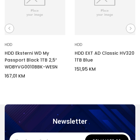
HDD
HDD
HDD Eksterni WD My
HDD EXT AD Classic HV320
Passport Black 1TB 2,5″
1TB Blue
WDBYVG0010BBK-WESN
151,95
KM
167,01
KM
Newsletter