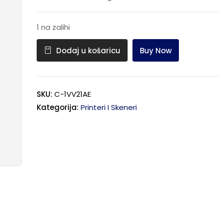
1 na zalihi
Buy Now
Dodaj u košaricu
SKU:
C-1VV21AE
Kategorija:
Printeri I Skeneri