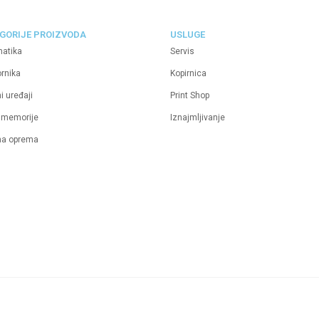
GORIJE PROIZVODA
USLUGE
matika
Servis
ornika
Kopirnica
i uređaji
Print Shop
 memorije
Iznajmljivanje
na oprema