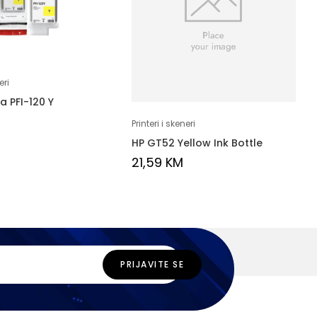
eri
a PFI-120 Y
M
Printeri i skeneri
HP GT52 Yellow Ink Bottle
21,59
KM