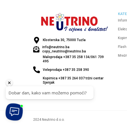
KATE
Infor
Elekt
Kopirn
Klosterska 30, 75000 Tuzla
Flash
info@neutrino.ba
copy_neutrino@neutrino.ba
Mrež
Maloprodaja +387 35 258 134/061 739
495
Veleprodaja +387 35 258 390
Kopirnica +387 35 264 037 tržni centar
Sjenjak
2024 Neutrino d.o.o.