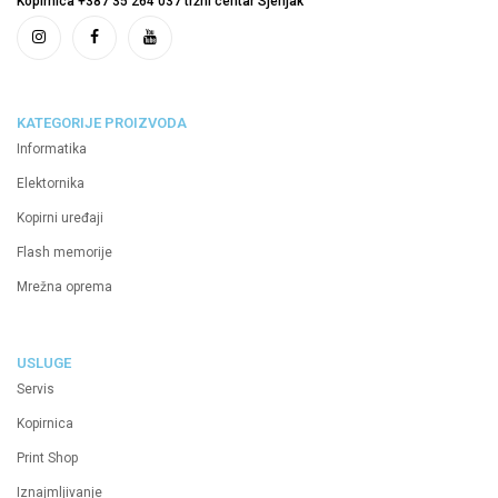
Kopirnica +387 35 264 037 tržni centar Sjenjak
KATEGORIJE PROIZVODA
Informatika
Elektornika
Kopirni uređaji
Flash memorije
Mrežna oprema
USLUGE
Servis
Kopirnica
Print Shop
Iznajmljivanje