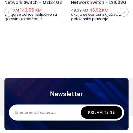
Network Switch – MS124GS
Network Switch – LS1008G
143,55
KM
46,92
KM
151,11
KM
49,39
KM
akcija se odnosi isključivo za
akcija se odnosi isključivo za
gotovinsko plaćanje
gotovinsko plaćanje
Newsletter