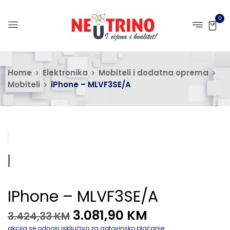
0
Home
Elektronika
Mobiteli i dodatna oprema
Mobiteli
iPhone – MLVF3SE/A
IPhone – MLVF3SE/A
3.081,90
KM
3.424,33
KM
akcija se odnosi isključivo za gotovinsko plaćanje