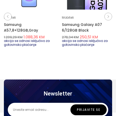
Mobiteli
Mobiteli
Samsung
Samsung Galaxy A07
A57,8+128GB,Gray
6/128GB Black
1.088,36
KM
250,51
KM
1.209,29
KM
278,34
KM
akcija se odnosi isključivo za
akcija se odnosi isključivo za
gotovinsko plaćanje
gotovinsko plaćanje
Newsletter