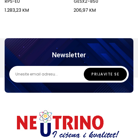
RPS-EU
GESX2-850
1.283,23
KM
206,97
KM
Newsletter