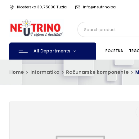
Klosterska 30, 75000 Tuzla
info@neutrino.ba
All Departments
POČETNA
TRGO
Home
Informatika
Računarske komponente
M