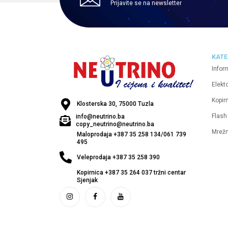
Prijavite se na newsletter
KATE
Infor
Elekt
Kopirn
Klosterska 30, 75000 Tuzla
Flash
info@neutrino.ba
copy_neutrino@neutrino.ba
Mrež
Maloprodaja +387 35 258 134/061 739
495
Veleprodaja +387 35 258 390
Kopirnica +387 35 264 037 tržni centar
Sjenjak