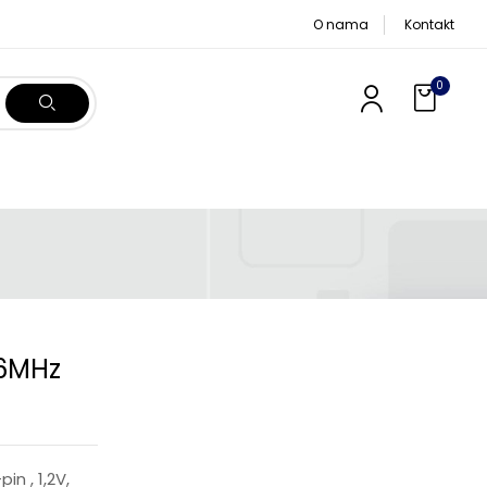
O nama
Kontakt
0
66MHz
n , 1,2V,