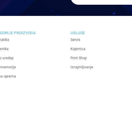
GORIJE PROIZVODA
USLUGE
matika
Servis
ornika
Kopirnica
i uređaji
Print Shop
 memorije
Iznajmljivanje
na oprema