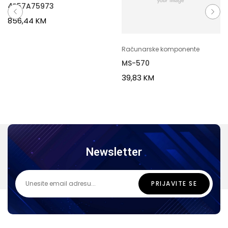
4P57A75973
856,44
KM
Računarske komponente
MS-570
39,83
KM
Newsletter