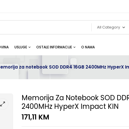
All Category
VINA
USLUGE
OSTALE INFORMACIJE
O NAMA
emorija za notebook SOD DDR4 16GB 2400MHz HyperX I
Memorija Za Notebook SOD DD
2400MHz HyperX Impact KIN
171,11
KM