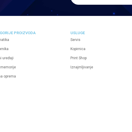
GORIJE PROIZVODA
USLUGE
matika
Servis
ornika
Kopirnica
i uređaji
Print Shop
 memorije
Iznajmljivanje
na oprema