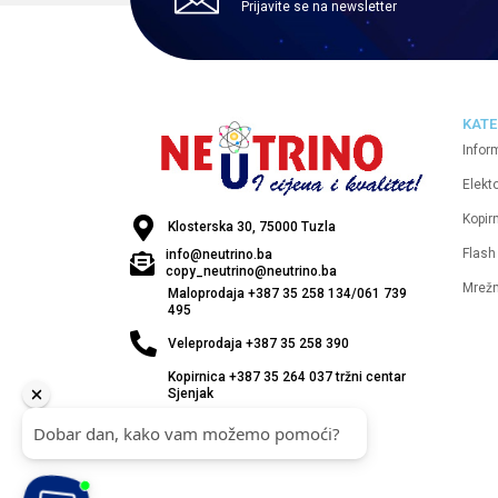
Prijavite se na newsletter
KATE
Infor
Elekt
Kopirn
Klosterska 30, 75000 Tuzla
Flash
info@neutrino.ba
copy_neutrino@neutrino.ba
Mrež
Maloprodaja +387 35 258 134/061 739
495
Veleprodaja +387 35 258 390
Kopirnica +387 35 264 037 tržni centar
Sjenjak