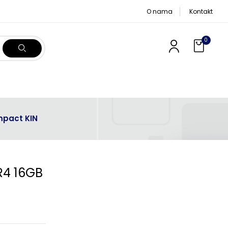
O nama
Kontakt
0
mpact KIN
R4 16GB