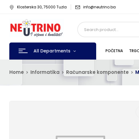
Klosterska 30, 75000 Tuzla
info@neutrino.ba
All Departments
POČETNA
TRGO
Home
Informatika
Računarske komponente
M