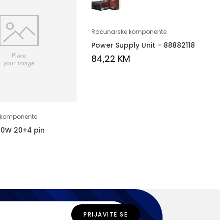
Računarske komponente
Power Supply Unit – 88882118
84,22
KM
 komponente
00W 20+4 pin
M