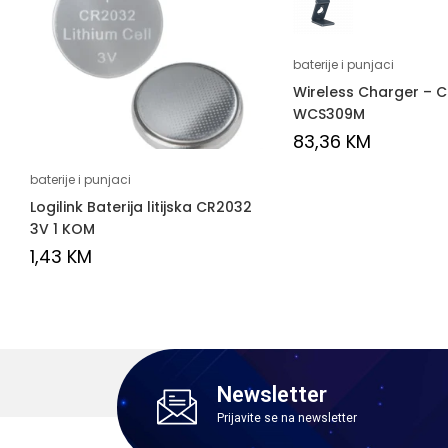
baterije i punjaci
Wireless Charger – 
WCS309M
83,36
KM
baterije i punjaci
Logilink Baterija litijska CR2032
3V 1 KOM
1,43
KM
Newsletter
Prijavite se na newsletter