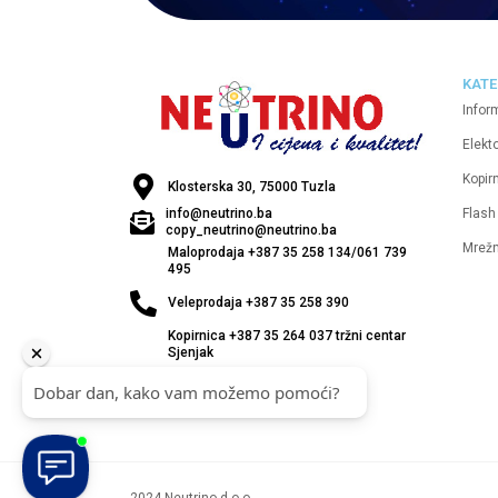
KATE
Infor
Elekt
Kopirn
Klosterska 30, 75000 Tuzla
Flash
info@neutrino.ba
copy_neutrino@neutrino.ba
Mrež
Maloprodaja +387 35 258 134/061 739
495
Veleprodaja +387 35 258 390
Kopirnica +387 35 264 037 tržni centar
Sjenjak