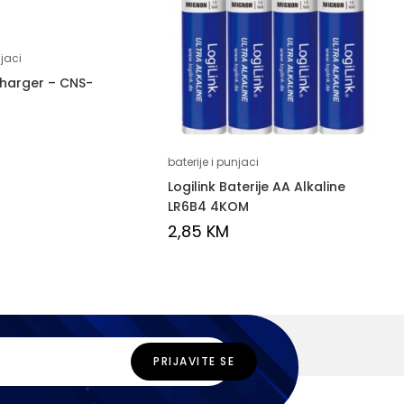
njaci
Charger – CNS-
baterije i punjaci
Logilink Baterije AA Alkaline
LR6B4 4KOM
2,85
KM