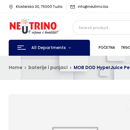
Klosterska 30, 75000 Tuzla
info@neutrino.ba
All Departments
POČETNA
TRGO
Home
baterije i punjaci
MOB DOD HyperJuice Pe