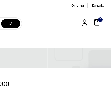
O nama
Kontakt
0
000-