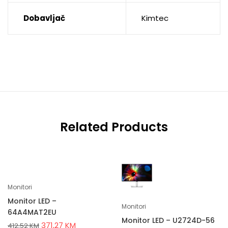
Dobavljač
Kimtec
Related Products
Monitori
Monitor LED –
Monitori
64A4MAT2EU
Monitor LED – U2724D-56
371,27
KM
412,52
KM