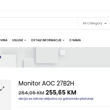
All Category
VINA
USLUGE
OSTALE INFORMACIJE
O NAMA
H
Monitor AOC 27B2H
255,65
KM
284,05
KM
akcija se odnosi isključivo za gotovinsko plaćanje