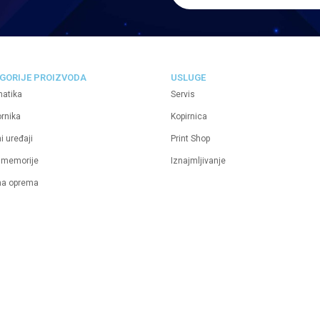
GORIJE PROIZVODA
USLUGE
matika
Servis
ornika
Kopirnica
i uređaji
Print Shop
 memorije
Iznajmljivanje
na oprema