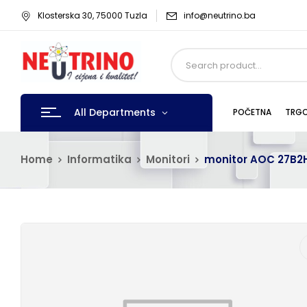
Klosterska 30, 75000 Tuzla
info@neutrino.ba
All Departments
POČETNA
TRGO
Home
Informatika
Monitori
monitor AOC 27B2