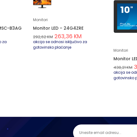
Monitori
4MSC-B3AG
Monitor LED – 24G4ZRE
263,36
KM
292,62
KM
o za
akcija se odnosi isključivo za
gotovinsko plaćanje
Monitori
Monitor L
438,21
KM
akcija se odn
gotovinsko 