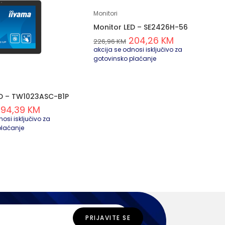
Monitori
Monitor LED – SE2426H-56
204,26
KM
226,96
KM
akcija se odnosi isključivo za
gotovinsko plaćanje
ED – TW1023ASC-B1P
394,39
KM
osi isključivo za
plaćanje