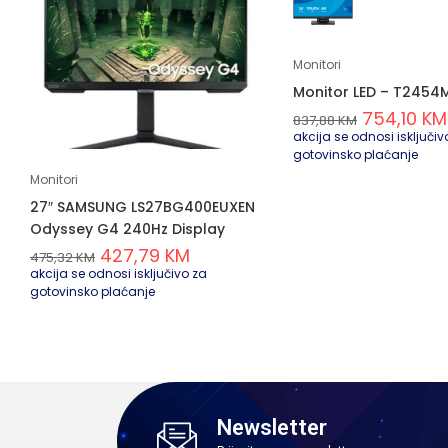
Monitori
Monitor LED – T245
754,10
KM
837,88
KM
akcija se odnosi isključiv
gotovinsko plaćanje
Monitori
27″ SAMSUNG LS27BG400EUXEN
Odyssey G4 240Hz Display
427,79
KM
475,32
KM
akcija se odnosi isključivo za
gotovinsko plaćanje
Newsletter