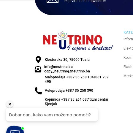
Prijavite se na newsletter
KATE
Infor
Elekt
Kopirn
Klosterska 30, 75000 Tuzla
Flash
info@neutrino.ba
copy_neutrino@neutrino.ba
Mrež
Maloprodaja +387 35 258 134/061 739
495
Veleprodaja +387 35 258 390
Kopirnica +387 35 264 037 tržni centar
Sjenjak