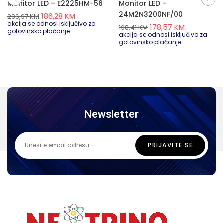
Monitor LED – E2225HM-56
Monitor LED –
24M2N3200NF/00
186,28
KM
206,97
KM
akcija se odnosi isključivo za
178,57
KM
198,41
KM
gotovinsko plaćanje
akcija se odnosi isključivo za
gotovinsko plaćanje
Newsletter