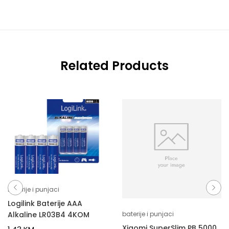
Related Products
baterije i punjaci
Logilink Baterije AAA
Alkaline LR03B4 4KOM
baterije i punjaci
Xiaomi SuperSlim PB 5000