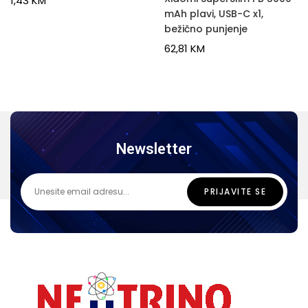
1,43
KM
mAh plavi, USB-C x1,
bežično punjenje
62,81
KM
Newsletter