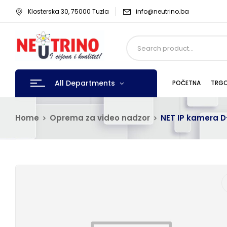
Klosterska 30, 75000 Tuzla
info@neutrino.ba
All Departments
POČETNA
TRGO
Home
Oprema za video nadzor
NET IP kamera D