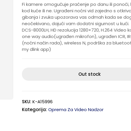
Fi kamere omogućuje praćenje po danu ili ponoći, 
kod kuće ili ne. Ugrađeni noćni vid zajedno s otkri
gibanja i zvuka upozorava vas odmah kada se do
neočekivano, dajući vam dodatni sigurnost u kući.
DCS-8000LH, HD rezolucija 1280×720, H.264 Video k
one way audio(ugrađen mikrofon), ugrađen ICR, IR 
(noćni način rada), wireless N, podrška za bluetoo
my dlink app)
Out stock
SKU:
K-A15996
Kategorija:
Oprema Za Video Nadzor