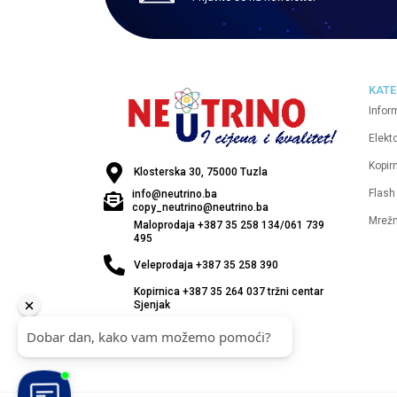
KATE
Infor
Elekt
Kopirn
Klosterska 30, 75000 Tuzla
Flash
info@neutrino.ba
copy_neutrino@neutrino.ba
Mrež
Maloprodaja +387 35 258 134/061 739
495
Veleprodaja +387 35 258 390
Kopirnica +387 35 264 037 tržni centar
Sjenjak