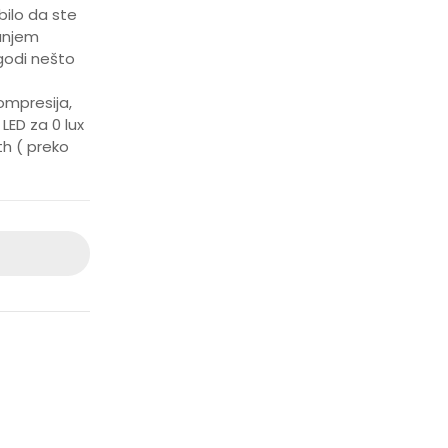
bilo da ste
vanjem
godi nešto
ompresija,
LED za 0 lux
th ( preko