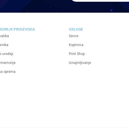
GORIJE PROIZVODA
USLUGE
matika
Servis
ornika
Kopirnica
i uređaji
Print Shop
 memorije
Iznajmljivanje
na oprema