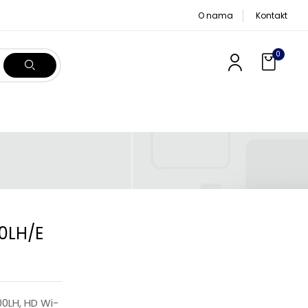
O nama
Kontakt
0
0LH/E
0LH, HD Wi-