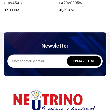
CUW45AC
TA20W1005W
32,83
KM
41,39
KM
Newsletter