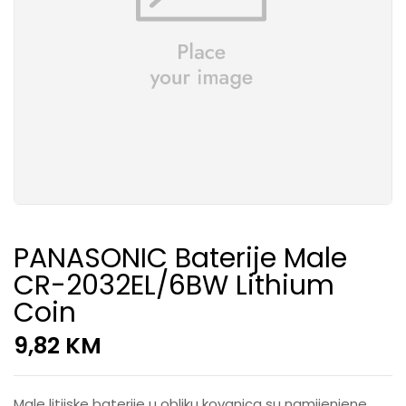
PANASONIC Baterije Male
CR-2032EL/6BW Lithium
Coin
9,82
KM
Male litijske baterije u obliku kovanica su namijenjene