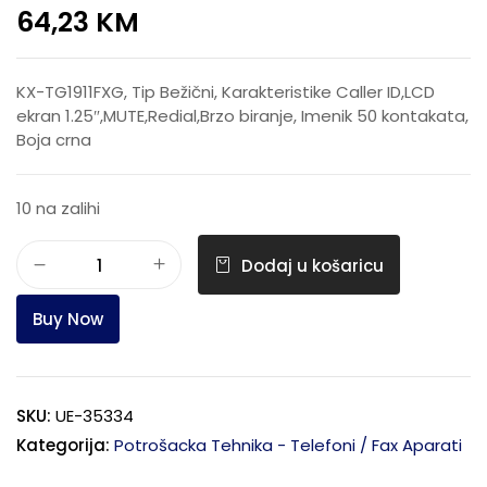
64,23
KM
KX-TG1911FXG, Tip Bežični, Karakteristike Caller ID,LCD
ekran 1.25″,MUTE,Redial,Brzo biranje, Imenik 50 kontakata,
Boja crna
10 na zalihi
Dodaj u košaricu
Buy Now
SKU:
UE-35334
Kategorija:
Potrošacka Tehnika - Telefoni / Fax Aparati