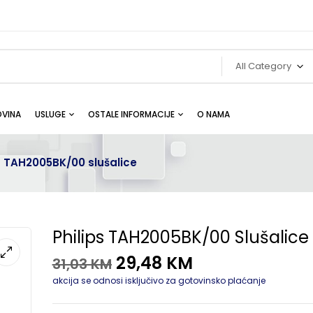
All Category
VINA
USLUGE
OSTALE INFORMACIJE
O NAMA
s TAH2005BK/00 slušalice
Philips TAH2005BK/00 Slušalice
29,48
KM
31,03
KM
akcija se odnosi isključivo za gotovinsko plaćanje