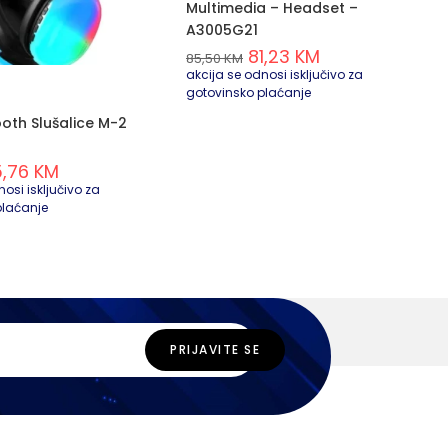
Multimedia – Headset –
A3005G21
81,23
KM
85,50
KM
akcija se odnosi isključivo za
gotovinsko plaćanje
ooth Slušalice M-2
5,76
KM
osi isključivo za
plaćanje