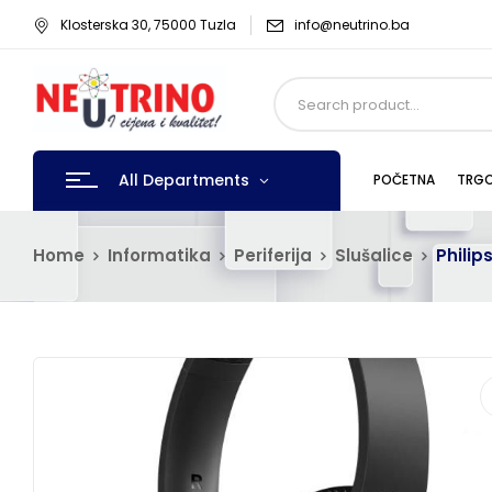
Klosterska 30, 75000 Tuzla
info@neutrino.ba
All Departments
POČETNA
TRGO
Home
Informatika
Periferija
Slušalice
Philip