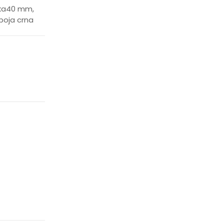
ika40 mm,
 boja crna