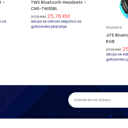
t –
TWS Bluetooth Headsets –
CNS-TWS5BL
25,76
KM
27,12
KM
o za
akcija se odnosi isključivo za
gotovinsko plaćanje
Slušalice
JITE Bluet
RGB
2
27,12
KM
akcija se odn
gotovinsko 