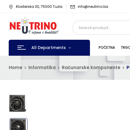
Klosterska 30, 75000 Tuzla
info@neutrino.ba
All Departments
POČETNA
TRGO
Home
Informatika
Računarske komponente
P