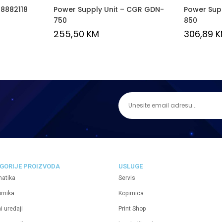
88882118
Power Supply Unit – CGR GDN-
Power Sup
750
850
255,50
KM
306,89
K
GORIJE PROIZVODA
USLUGE
matika
Servis
ornika
Kopirnica
i uređaji
Print Shop