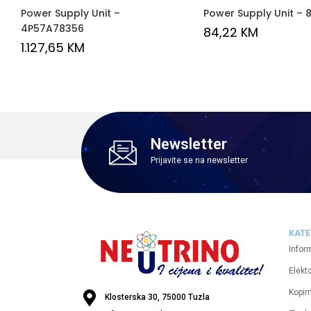
Power Supply Unit –
Power Supply Unit – 
4P57A78356
84,22
KM
1.127,65
KM
Newsletter
Prijavite se na newsletter
KATE
Infor
Elekt
Kopirn
Klosterska 30, 75000 Tuzla