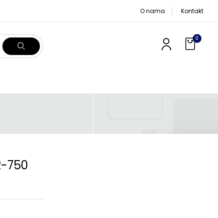
O nama
Kontakt
0
2-750