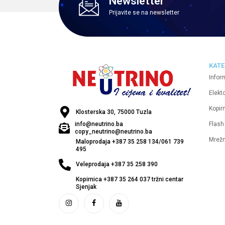
Newsletter
Prijavite se na newsletter
KATE
Infor
Elekt
Kopirn
Klosterska 30, 75000 Tuzla
Flash
info@neutrino.ba
copy_neutrino@neutrino.ba
Mrež
Maloprodaja +387 35 258 134/061 739
495
Veleprodaja +387 35 258 390
Kopirnica +387 35 264 037 tržni centar
Sjenjak