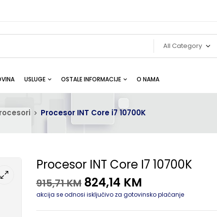
All Category
VINA
USLUGE
OSTALE INFORMACIJE
O NAMA
rocesori
Procesor INT Core i7 10700K
Procesor INT Core I7 10700K
824,14
KM
915,71
KM
akcija se odnosi isključivo za gotovinsko plaćanje