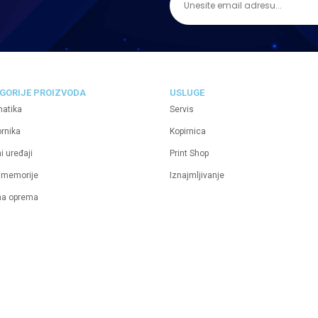
GORIJE PROIZVODA
USLUGE
matika
Servis
ornika
Kopirnica
i uređaji
Print Shop
 memorije
Iznajmljivanje
na oprema