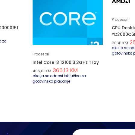
Procesori
00000151
CPU Deskt
YD3000C6
o za
2
28,41
KM
akcija se odn
gotovinsko 
Procesori
Intel Core i3 12100 3.3GHz Tray
366,13
KM
406,81
KM
akcija se odnosi isključivo za
gotovinsko plaćanje