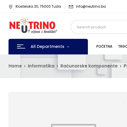
Klosterska 30, 75000 Tuzla
info@neutrino.ba
All Departments
POČETNA
TRGO
Home
Informatika
Računarske komponente
P