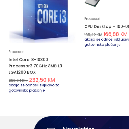
Procesori
CPU Desktop – 100-0
166,88
KM
185,42
KM
akcija se odnosi isključiv
gotovinsko plaćanje
Procesori
Intel Core i3-10300
Processor3.70GHz 8MB L3
LGA1200 BOX
232,50
KM
258,34
KM
akcija se odnosi isključivo za
gotovinsko plaćanje