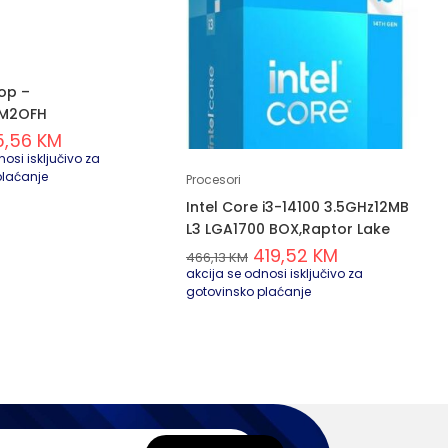
op –
M2OFH
5,56
KM
osi isključivo za
plaćanje
Procesori
Intel Core i3-14100 3.5GHz12MB
L3 LGA1700 BOX,Raptor Lake
419,52
KM
466,13
KM
akcija se odnosi isključivo za
gotovinsko plaćanje