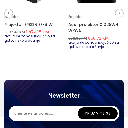
Projektori
Projektori
Projektor EPSON EF-61W
Acer projektor X1328WH
WXGA
1.474,15
KM
1.637,94
KM
akcija se odnosi isključivo za
860,72
KM
956,36
KM
gotovinsko plaćanje
akcija se odnosi isključivo za
gotovinsko plaćanje
Newsletter