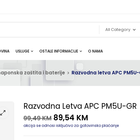
All Category
VINA
USLUGE
OSTALE INFORMACIJE
O NAMA
aponska zaštita i baterije
Razvodna letva APC PM5U
Razvodna Letva APC PM5U-GR
89,54
KM
99,49
KM
akcija se odnosi isključivo za gotovinsko plaćanje