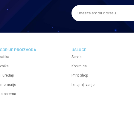
GORIJE PROIZVODA
USLUGE
matika
Servis
ornika
Kopirnica
i uređaji
Print Shop
 memorije
Iznajmljivanje
na oprema