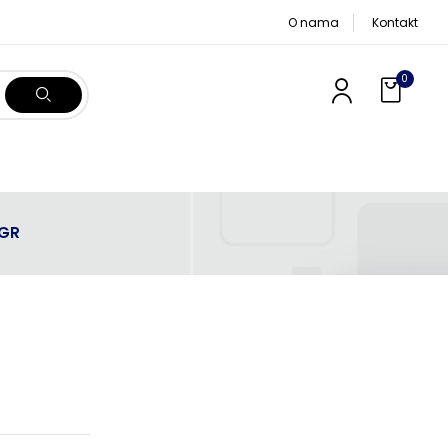
O nama
Kontakt
0
-GR