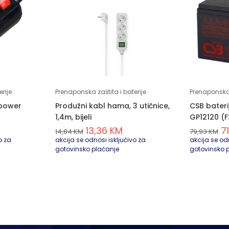
rije
Prenaponska zaštita i baterije
Prenaponska 
 power
Produžni kabl hama, 3 utičnice,
CSB bater
1,4m, bijeli
GP12120 (F
13,36
KM
7
14,84
KM
79,93
KM
o za
akcija se odnosi isključivo za
akcija se odn
gotovinsko plaćanje
gotovinsko 