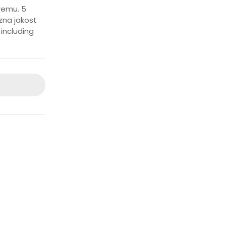
remu. 5
zna jakost
 including