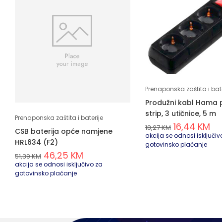
Prenaponska zaštita i bate
Produžni kabl Hama
strip, 3 utičnice, 5 m
Prenaponska zaštita i baterije
16,44
KM
18,27
KM
CSB baterija opće namjene
akcija se odnosi isključiv
HRL634 (F2)
gotovinsko plaćanje
46,25
KM
51,39
KM
akcija se odnosi isključivo za
gotovinsko plaćanje