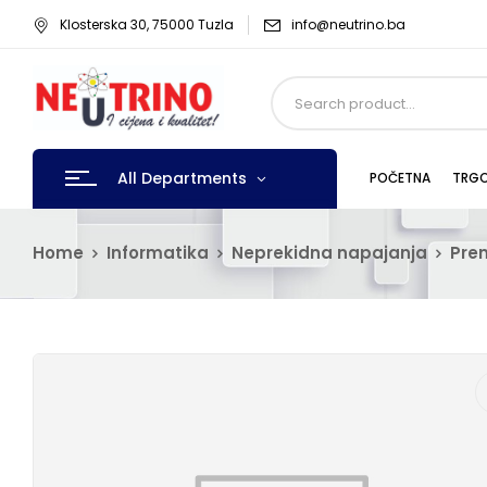
Klosterska 30, 75000 Tuzla
info@neutrino.ba
All Departments
POČETNA
TRGO
Home
Informatika
Neprekidna napajanja
Pren