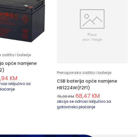
zaštita i baterije
ija opće namjene
2)
Prenaponska zaštita i baterije
1,94
KM
CSB baterija opće namjene
osi isključivo za
HR1224W(F2F1)
plaćanje
68,47
KM
76,08
KM
akcija se odnosi isključivo za
gotovinsko plaćanje