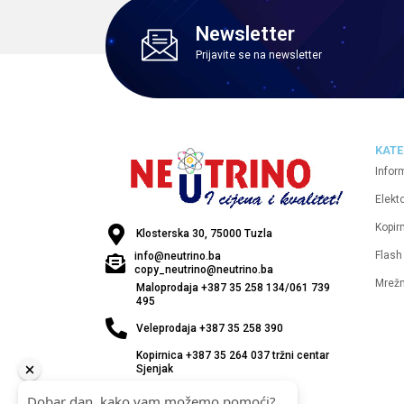
Newsletter
Prijavite se na newsletter
KATE
Infor
Elekt
Kopirn
Klosterska 30, 75000 Tuzla
Flash
info@neutrino.ba
copy_neutrino@neutrino.ba
Mrež
Maloprodaja +387 35 258 134/061 739
495
Veleprodaja +387 35 258 390
Kopirnica +387 35 264 037 tržni centar
Sjenjak