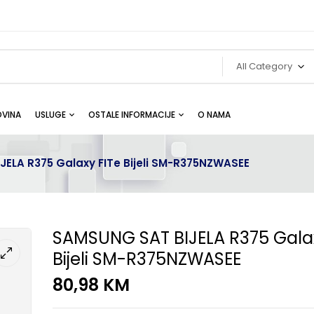
All Category
VINA
USLUGE
OSTALE INFORMACIJE
O NAMA
ELA R375 Galaxy FITe Bijeli SM-R375NZWASEE
SAMSUNG SAT BIJELA R375 Galax
Bijeli SM-R375NZWASEE
80,98
KM