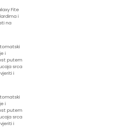
laxy Fite
dardima i
ti na
utomatski
e i
nost putem
kucaja srca
eriti i
utomatski
e i
nost putem
kucaja srca
eriti i