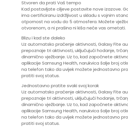
Stvoren da prati Vaš tempo
Kad postavljate ciljeve postavite nove izazove. Ga
ima certificiranu izdržljivost u skladu s vojnim stan
otpornost na vodu do 5 atmosfera. Možete vježba
otvorenom, a ni prašina ni kiša neće vas ometati.
Blizu i kad ste daleko
Uz automatsko praćenje aktivnosti, Galaxy Fite a
prepoznaje tri aktivnosti, uključujući hodanje, trčanj
dinamično vježbanje. Uz to, kad započnete aktiv
aplikacije Samsung Health, narukvica šalje broj ot
na telefon tako da uvijek možete jednostavno provj
pratiti svoj status.
Jednostavno pratite svaki svoj korak
Uz automatsko praćenje aktivnosti, Galaxy Fite a
prepoznaje tri aktivnosti, uključujući hodanje, trčanj
dinamično vježbanje. Uz to, kad započnete aktiv
aplikacije Samsung Health, narukvica šalje broj ot
na telefon tako da uvijek možete jednostavno provj
pratiti svoj status.