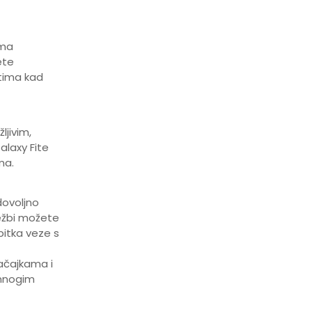
ima
ete
stima kad
ljivim,
alaxy Fite
ma.
dovoljno
ježbi možete
ubitka veze s
načajkama i
 mnogim