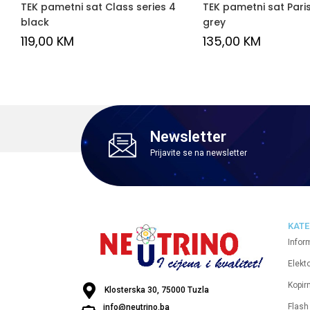
TEK pametni sat Class series 4
TEK pametni sat Paris
black
grey
119,00
KM
135,00
KM
Newsletter
Prijavite se na newsletter
KATE
Infor
Elekt
Kopirn
Klosterska 30, 75000 Tuzla
Flash
info@neutrino.ba