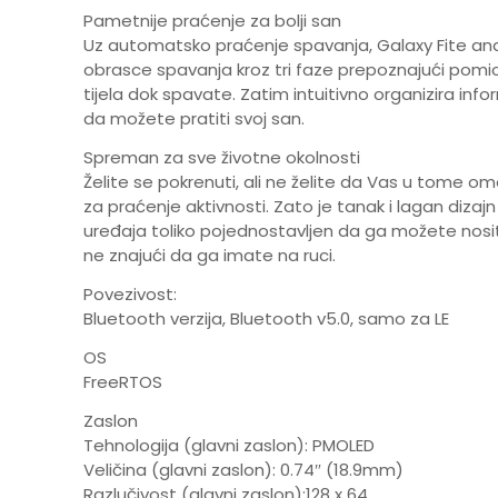
Pametnije praćenje za bolji san
Uz automatsko praćenje spavanja, Galaxy Fite ana
obrasce spavanja kroz tri faze prepoznajući pom
tijela dok spavate. Zatim intuitivno organizira info
da možete pratiti svoj san.
Spreman za sve životne okolnosti
Želite se pokrenuti, ali ne želite da Vas u tome o
za praćenje aktivnosti. Zato je tanak i lagan dizajn
uređaja toliko pojednostavljen da ga možete nositi 
ne znajući da ga imate na ruci.
Povezivost:
Bluetooth verzija, Bluetooth v5.0, samo za LE
OS
FreeRTOS
Zaslon
Tehnologija (glavni zaslon): PMOLED
Veličina (glavni zaslon): 0.74″ (18.9mm)
Razlučivost (glavni zaslon):128 x 64