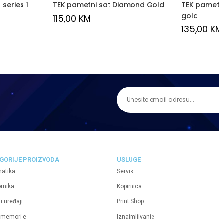
 series 1
TEK pametni sat Diamond Gold
TEK pametn
gold
115,00
KM
135,00
K
GORIJE PROIZVODA
USLUGE
matika
Servis
ornika
Kopirnica
i uređaji
Print Shop
 memorije
Iznajmljivanje