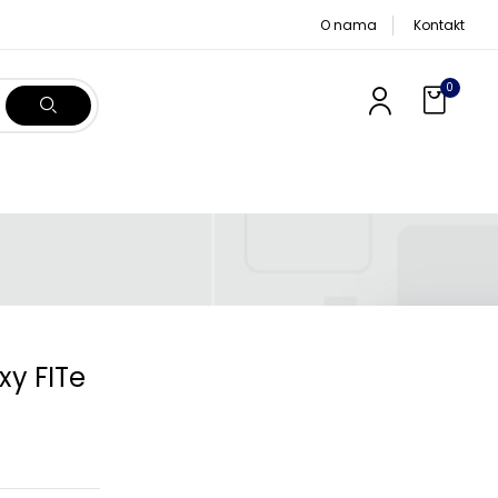
O nama
Kontakt
0
y FITe