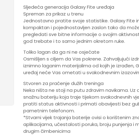
Sljedeća generacija Galaxy Fite uređaja
Spreman za prikaz u trenu
Jednostavno pratite svoje statistike. Galaxy Fite 
kompaktan i pojednostavljen zaslon tako da mož
pregledati sve bitne informacije o svojim aktivno
god trebate i to samo jednim okretom ruke.
Toliko lagan da ga ni ne osjećate
Osmišljen s ciljem da Vas pokrene. Zahvaljujući izdrž
iznimno laganim materijalima od kojih je izrađen, G
uređaj neće Vas ometati u svakodnevnim izazovi
Stvoren za praćenje dužih treninga
Neka ništa ne stoji na putu zdravim navikama. Uz 
snažnu bateriju koja traje tijekom svakodnevnih v
pratiti status aktivnosti i primati obavijesti bez g
pametnim telefonom.
*Stvarni vijek trajanja baterije ovisi o korištenim z
aplikacijama, učestalosti poruka, broju punjenja i
drugim čimbenicima