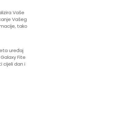
lizira Vaše
icanje Vašeg
rmacije, tako
meta uređaj
 Galaxy Fite
cijeli dan i