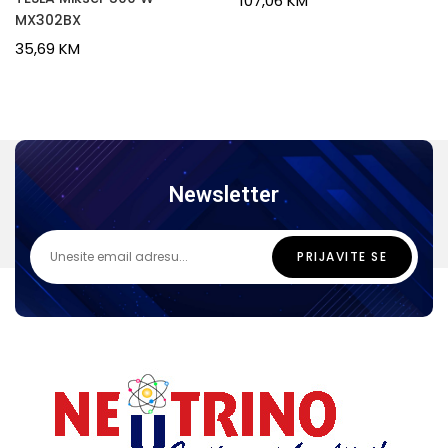
107,06
KM
MX302BX
35,69
KM
Newsletter