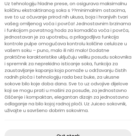
Uz tehnologiju hladne prese, on osigurava maksimalnu
količinu ekstraktiranog soka s ??minimalnim ostacima,
sve to uz očuvanje prirod nih ukusa, boja i hranjivih tvari
vašeg omiljenog voća i povrća! Jednostavnim brzinama
i funkcijom povratnog hoda za komadića voća i povrća,
jednostavan je za upotrebu, a prilagodljiva funkcija
kontrole pulpe omogućava kontrolu količine celuloze u
vašem soku – puno, malo ili niti malo! Dodatne
praktične karakteristike uključuju veliku posudu sokovnika
i spremnik za neprekidno isticanje soka, funkcija za
zaustavljanje kapanja koja pomaže u održavanju čistih
radnih ploča i tehnologiju rada bez buke, za ukusne
sokove bilo koje doba dana. Sve to uz odvojive dijelove
koji se mogu prati u mašini za posuđe, za jednostavno
čišćenje i kompaktan, elegantan dizajn za jednostavno
odlaganje na bilo kojoj radnoj ploči. Uz Juiceo sokovnik,
uživajte u savršeno dobrim sokovima.