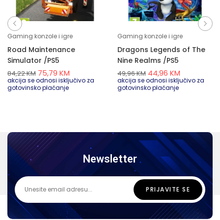
Gaming konzole i igre
Gaming konzole i igre
Road Maintenance
Dragons Legends of The
Simulator /PS5
Nine Realms /PS5
75,79
KM
44,96
KM
84,22
KM
49,96
KM
akcija se odnosi isključivo za
akcija se odnosi isključivo za
gotovinsko plaćanje
gotovinsko plaćanje
Newsletter