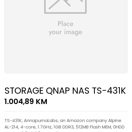
STORAGE QNAP NAS TS-431K
1.004,89
KM
TS-431K, AnnapurnaLabs, an Amazon company Alpine
AL-214, 4-core, 1.7GHz, 1GB DDR3, 512MB Flash MEM, 0HDD