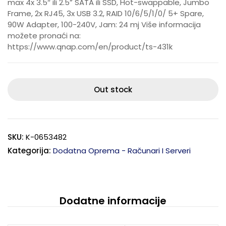
max 4x 3.5″ ili 2.5” SATA ili SSD, Hot-swappable, Jumbo
Frame, 2x RJ45, 3x USB 3.2, RAID 10/6/5/1/0/ 5+ Spare,
90W Adapter, 100-240V, Jam: 24 mj Više informacija
možete pronaći na:
https://www.qnap.com/en/product/ts-431k
Out stock
SKU:
K-0653482
Kategorija:
Dodatna Oprema - Računari I Serveri
Dodatne informacije