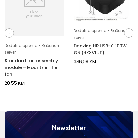
Dodatna oprema - Računari i
serveri
Docking HP USB-C 100W
Dodatna oprema - Računari i
G6 (9X3V1UT)
serveri
Standard fan assembly
336,08
KM
module – Mounts in the
fan
28,55
KM
Newsletter