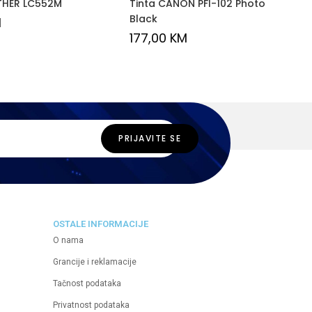
THER LC552M
Tinta CANON PFI-102 Photo
Black
M
177,00
KM
OSTALE INFORMACIJE
O nama
Grancije i reklamacije
Tačnost podataka
Privatnost podataka