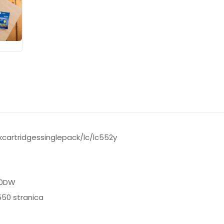
nkcartridgessinglepack/lc/lc552y
60DW
550 stranica