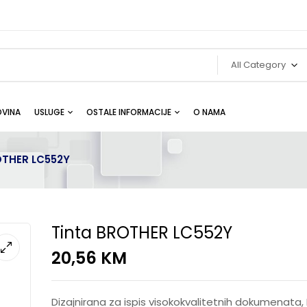
All Category
VINA
USLUGE
OSTALE INFORMACIJE
O NAMA
OTHER LC552Y
Tinta BROTHER LC552Y
20,56
KM
Dizajnirana za ispis visokokvalitetnih dokumenata,