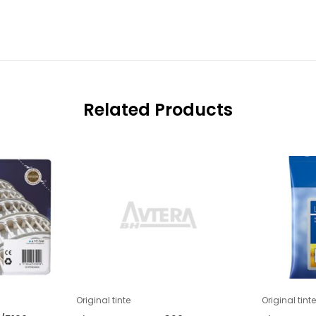
Related Products
Original tinte
Original tinte