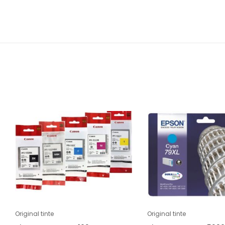
Original tinte
Original tinte