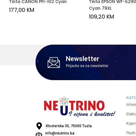
Tinta CANON PFI-102 Cyan
Tinta EPSON WF-5290
Cyan 79XL
177,00
KM
109,20
KM
Newsletter
Prijavite se na newsletter
KATE
Infor
Elekt
Kopirn
Klosterska 30, 75000 Tuzla
Flash
info@neutrino.ba