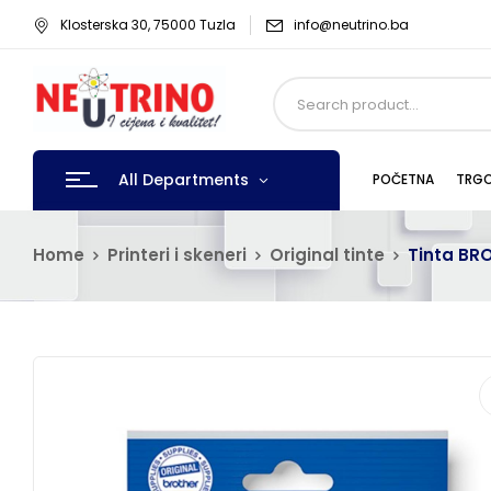
Klosterska 30, 75000 Tuzla
info@neutrino.ba
All Departments
POČETNA
TRGO
Home
Printeri i skeneri
Original tinte
Tinta BR