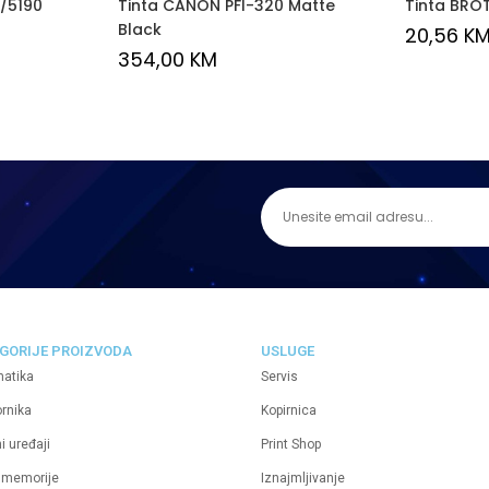
/5190
Tinta CANON PFI-320 Matte
Tinta BRO
Black
20,56
K
354,00
KM
GORIJE PROIZVODA
USLUGE
matika
Servis
ornika
Kopirnica
i uređaji
Print Shop
 memorije
Iznajmljivanje