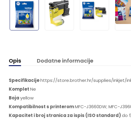
Opis
Dodatne informacije
Specifikacije
https://store.brother.hr/supplies/inkjet/i
Komplet
Ne
Boja
yellow
Kompatibilnost s printerom
MFC-J3660DW; MFC-J39
Kapacitet i broj stranica za ispis (ISO standard)
do 