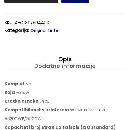
SKU:
A-C13T79044010
Kategorija:
Original Tinte
Opis
Dodatne informacije
Komplet
Ne
Boja
yellow
Kratka oznaka
79XL
Kompatibilnost s printerom
WORK FORCE PRO
5620DWF/5110DW
Kapacitet i broj stranica za ispis (ISO standard)