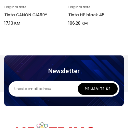
Original tinte
Original tinte
Tinta CANON GI490Y
Tinta HP black 45
17,13
KM
186,28
KM
Newsletter