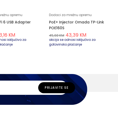
mrežnu opremu
Dodaci za mrežnu opremu
Fi 6 USB Adapter
PoE+ Injector Omada TP-Link
POE160S
3,16
KM
43,39
KM
45,68
KM
osi isključivo za
akcija se odnosi isključivo za
plaćanje
gotovinsko plaćanje