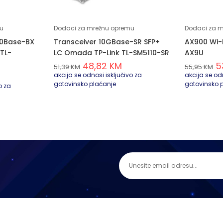
u
Dodaci za mrežnu opremu
Dodaci za 
000Base-BX
Transceiver 10GBase-SR SFP+
AX900 Wi-
TL-
LC Omada TP-Link TL-SM5110-SR
AX9U
48,82
KM
5
51,39
KM
55,95
KM
akcija se odnosi isključivo za
akcija se odn
gotovinsko plaćanje
gotovinsko 
o za