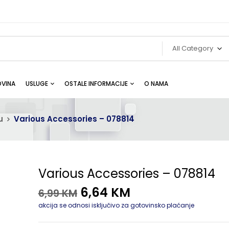
All Category
VINA
USLUGE
OSTALE INFORMACIJE
O NAMA
u
Various Accessories – 078814
Various Accessories – 078814
6,64
KM
6,99
KM
akcija se odnosi isključivo za gotovinsko plaćanje