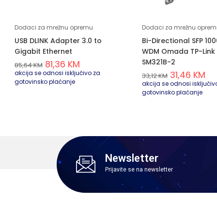
Dodaci za mrežnu opremu
Dodaci za mrežnu oprem
USB DLINK Adapter 3.0 to
Bi-Directional SFP 1
Gigabit Ethernet
WDM Omada TP-Link 
SM321B-2
81,36
KM
85,64
KM
akcija se odnosi isključivo za
31,46
KM
33,12
KM
gotovinsko plaćanje
akcija se odnosi isključiv
gotovinsko plaćanje
Newsletter
Prijavite se na newsletter