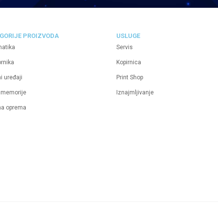
GORIJE PROIZVODA
USLUGE
matika
Servis
ornika
Kopirnica
i uređaji
Print Shop
 memorije
Iznajmljivanje
na oprema