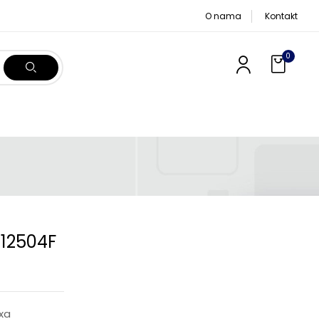
O nama
Kontakt
0
112504F
xa