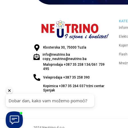
KATE
Infor
Elekt
Kopirn
Klosterska 30, 75000 Tuzla
Flash
info@neutrino.ba
copy_neutrino@neutrino.ba
Mrež
Maloprodaja +387 35 258 134/061 739
495
Veleprodaja +387 35 258 390
Kopirnica +387 35 264 037 tržni centar
Sjenjak
2024 Neutrino d.o.o.