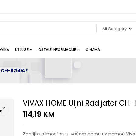
All Category
VINA
USLUGE
OSTALE INFORMACIJE
O NAMA
r OH-112504F
VIVAX HOME Uljni Radijator OH-
114,19
KM
Zagrijte atmosferu u vašem domu uz pomoć Viva