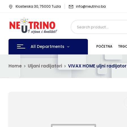
Klosterska 30, 75000 Tuzla
info@neutrino.ba
All Departments
POČETNA
TRGO
Home
Uljani radijatori
VIVAX HOME uljni radijato