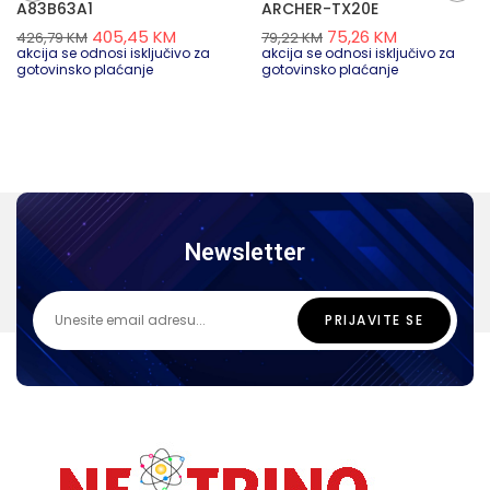
A83B63A1
ARCHER-TX20E
405,45
KM
75,26
KM
426,79
KM
79,22
KM
akcija se odnosi isključivo za
akcija se odnosi isključivo za
gotovinsko plaćanje
gotovinsko plaćanje
Newsletter