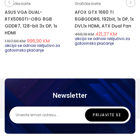
Grafičke karte
Grafičke karte
ASUS VGA DUAL-
AFOX GTX 1660 Ti
RTX5060TI-O8G 8GB
6GBGDDR6, 192bit, 1x DP, 1x
GDDR7, 128-bit 3x DP, 1x
DVI,1x HDMI, ATX Dual Fan
HDMI
421,37
KM
468,19
KM
akcija se odnosi isključivo za
996,90
KM
1.107,66
KM
gotovinsko plaćanje
akcija se odnosi isključivo za
gotovinsko plaćanje
Newsletter