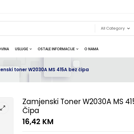
All Category
VINA
USLUGE
OSTALE INFORMACIJE
O NAMA
enski toner W2030A MS 415A bez čipa
Zamjenski Toner W2030A MS 41
Čipa
16,42
KM