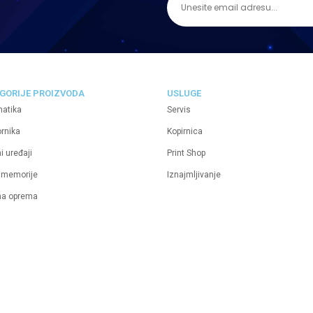
GORIJE PROIZVODA
USLUGE
matika
Servis
ornika
Kopirnica
i uređaji
Print Shop
 memorije
Iznajmljivanje
na oprema