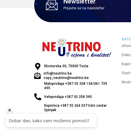
Newsletter
Prijavite se na newsletter
KATE
Infor
Elekt
Kopirn
Klosterska 30, 75000 Tuzla
Flash
info@neutrino.ba
copy_neutrino@neutrino.ba
Mrež
Maloprodaja +387 35 258 134/061 739
495
Veleprodaja +387 35 258 390
Kopirnica +387 35 264 037 tržni centar
Sjenjak