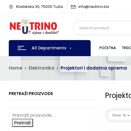
Klosterska 30, 75000 Tuzla
info@neutrino.ba
All Departments
POČETNA
TRGO
Home
Elektronika
Projektori i dodatna oprema
PRETRAŽI PROIZVODE
Projekt
Show
16
Pretraži