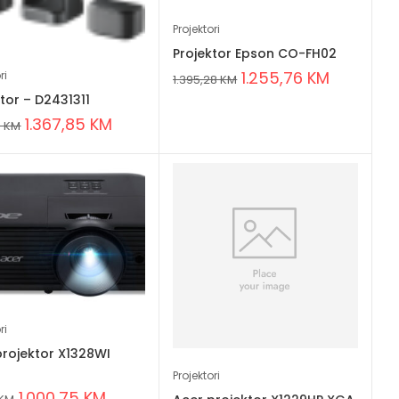
Projektori
Projektor Epson CO-FH02
1.255,76
KM
ri
1.395,28
KM
tor – D2431311
1.367,85
KM
3
KM
ri
projektor X1328WI
A
Projektori
1.000,75
KM