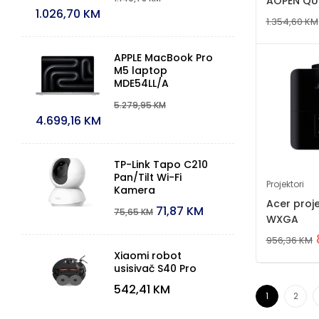
AOPEN QU
1.026,70
KM
1.354,60
KM
APPLE MacBook Pro
M5 laptop
MDE54LL/A
5.279,95
KM
4.699,16
KM
TP-Link Tapo C210
Pan/Tilt Wi-Fi
Projektori
Kamera
Acer proj
71,87
KM
75,65
KM
WXGA
956,36
KM
Xiaomi robot
usisivač S40 Pro
542,41
KM
1
2