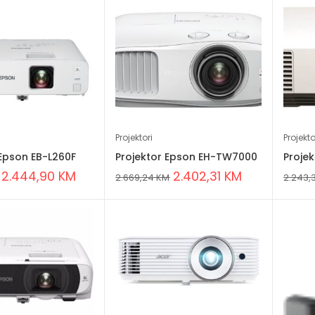
Projektori
Projekto
 Epson EB-L260F
Projektor Epson EH-TW7000
Proje
2.444,90
KM
2.402,31
KM
2.669,24
KM
2.243,