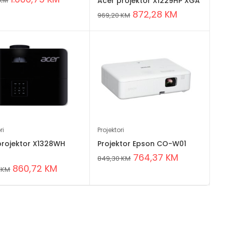
Acer projektor X1229HP XGA
KM
872,28
KM
969,20
KM
ri
Projektori
projektor X1328WH
Projektor Epson CO-W01
A
764,37
KM
849,30
KM
860,72
KM
6
KM