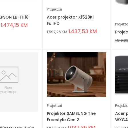
Projektori
 EPSON EB-FH18
Acer projektor X1528Ki
FullHD
1.474,15
KM
Projekto
1.437,53
KM
Projec
1.597,26
KM
1.519,8
Projektori
Projekto
Projektor SAMSUNG The
Acer 
Freestyle Gen 2
WXG
1.037,36
KM