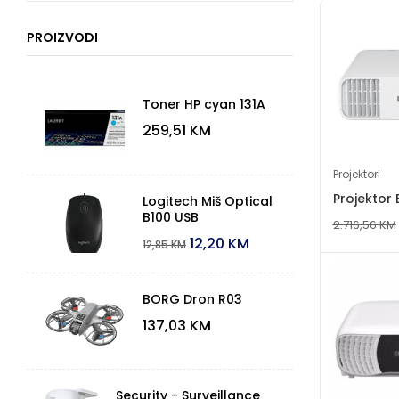
PROIZVODI
Toner HP cyan 131A
259,51
KM
Projektori
Projektor
Logitech Miš Optical
B100 USB
2.716,56
KM
12,20
KM
12,85
KM
BORG Dron R03
137,03
KM
Security - Surveillance