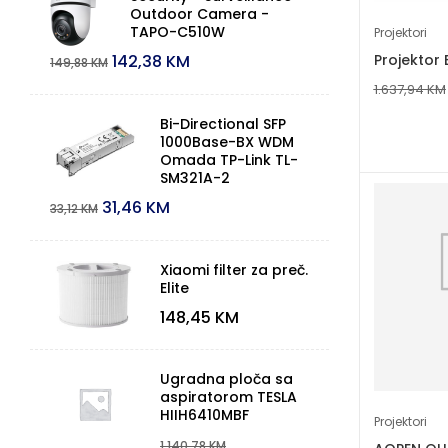
Outdoor Camera -
TAPO-C510W
Projektori
Projektor
142,38
KM
149,88
KM
1.637,94
KM
Bi-Directional SFP
1000Base-BX WDM
Omada TP-Link TL-
SM321A-2
31,46
KM
33,12
KM
Xiaomi filter za preč.
Elite
148,45
KM
Ugradna ploča sa
aspiratorom TESLA
HIIH6410MBF
Projektori
1.140,78
KM