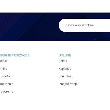
GORIJE PROIZVODA
USLUGE
matika
Servis
ornika
Kopirnica
i uređaji
Print Shop
 memorije
Iznajmljivanje
na oprema