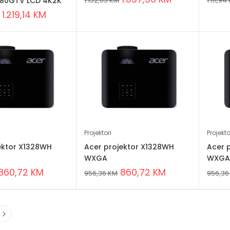
80GTV LCD 4K2K
1.152,63
KM
1.111,94
1.219,14
KM
Projektori
Projekto
ektor X1328WH
Acer projektor X1328WH
Acer 
WXGA
WXG
860,72
KM
860,72
KM
956,36
KM
956,3