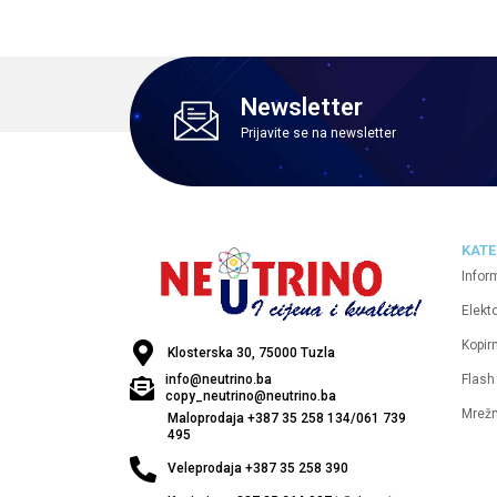
Newsletter
Prijavite se na newsletter
KATE
Infor
Elekt
Kopirn
Klosterska 30, 75000 Tuzla
Flash
info@neutrino.ba
copy_neutrino@neutrino.ba
Mrež
Maloprodaja +387 35 258 134/061 739
495
Veleprodaja +387 35 258 390