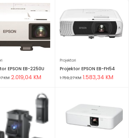
ri
Projektori
ktor EPSON EB-2250U
Projektor EPSON EB-FH54
2.019,04
KM
1.583,34
KM
37
KM
1.759,27
KM