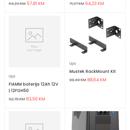
57,81
KM
64,23
KM
64,23
KM
71,37
KM
Ups
Mustek RackMount Kit
Ups
88,64
KM
98,49
KM
FIAMM baterija 12Ah 12V
| 12FGH50
83,50
KM
92,78
KM