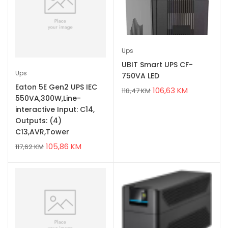
Ups
UBIT Smart UPS CF-
Ups
750VA LED
Eaton 5E Gen2 UPS IEC
106,63
KM
118,47
KM
550VA,300W,Line-
interactive Input: C14,
Outputs: (4)
C13,AVR,Tower
105,86
KM
117,62
KM