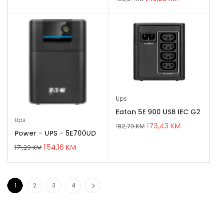
Ups
Eaton 5E 900 USB IEC G2
Ups
173,43
KM
192,70
KM
Power – UPS – 5E700UD
154,16
KM
171,29
KM
1
2
3
4