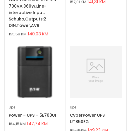
141,31
KM
157,01
KM
700VA,360W,Line-
interactive Input:
Schuko,Outputs:2
DIN,Tower,AVR
140,03
KM
155,59
KM
Ups
Ups
Power – UPS – 5E700UI
CyberPower UPS
UT850EG
147,74
KM
164,15
KM
149,23
KM
165,81
KM