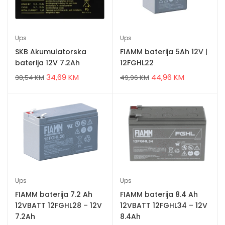
Ups
Ups
SKB Akumulatorska
FIAMM baterija 5Ah 12V |
baterija 12V 7.2Ah
12FGHL22
34,69
KM
44,96
KM
38,54
KM
49,96
KM
Ups
Ups
FIAMM baterija 7.2 Ah
FIAMM baterija 8.4 Ah
12VBATT 12FGHL28 – 12V
12VBATT 12FGHL34 – 12V
7.2Ah
8.4Ah