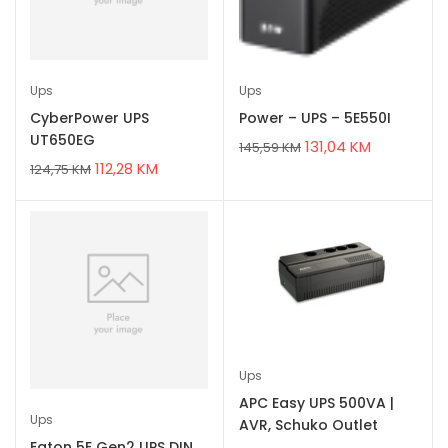
Ups
Ups
CyberPower UPS
Power – UPS – 5E550I
UT650EG
131,04
KM
145,59
KM
112,28
KM
124,75
KM
Ups
APC Easy UPS 500VA |
Ups
AVR, Schuko Outlet
Eaton 5E Gen2 UPS DIN