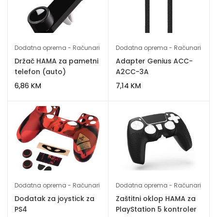
Dodatna oprema - Računari
Dodatna oprema - Računari
Držač HAMA za pametni
Adapter Genius ACC-
telefon (auto)
A2CC-3A
6,86
KM
7,14
KM
Dodatna oprema - Računari
Dodatna oprema - Računari
Dodatak za joystick za
Zaštitni oklop HAMA za
PS4
PlayStation 5 kontroler