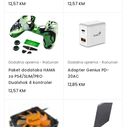
12,57
KM
12,57
KM
Dodatna oprema - Računari
Dodatna oprema - Računari
Paket dodataka HAMA
Adapter Genius PD-
za PS4/SLIM/PRO
20AC
Dualshok 4 kontroler
12,85
KM
12,57
KM