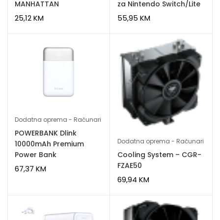
MANHATTAN
za Nintendo Switch/Lite
25,12
KM
55,95
KM
Dodatna oprema - Računari
POWERBANK Dlink
Dodatna oprema - Računari
10000mAh Premium
Power Bank
Cooling System – CGR-
FZAE50
67,37
KM
69,94
KM