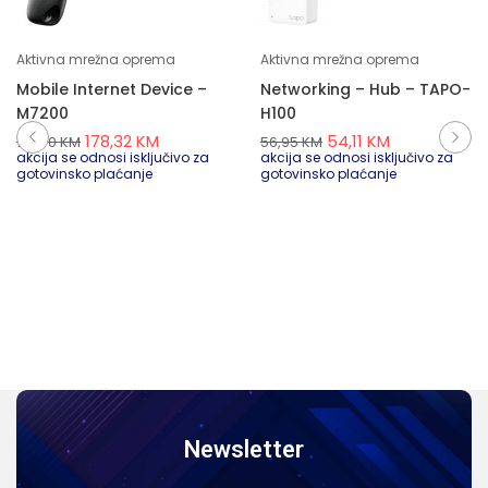
Aktivna mrežna oprema
Aktivna mrežna oprema
Mobile Internet Device –
Networking – Hub – TAPO-
M7200
H100
178,32
KM
54,11
KM
187,70
KM
56,95
KM
akcija se odnosi isključivo za
akcija se odnosi isključivo za
gotovinsko plaćanje
gotovinsko plaćanje
Newsletter