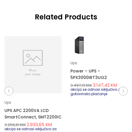
Related Products
Ups
Power – UPS –
5PX3000IRT3UG2
3.147,42
KM
3.497,13
KM
akcija se odnosi isključivo za
gotovinsko plaćanje
Ups
UPS APC 2200VA LCD
SmartConnect, SMT2200IC
2.933,65
KM
3.259,61
KM
akcija se odnosi isključivo za