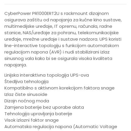
CyberPower PR1000ERT2U s rackmount dizajnom
osigurava zaštitu od napajanja za kućne kino sustave,
multimedijske uređaje, IT opremu, računala, radne
stanice, NAS/uređaje za pohranu, telekomunikacijske
uređaje, mrežne uređaje i sustave nadzora. UPS koristi
line-interactive topologiju s funkcijom automatskom
regulacijom napona (AVR) i nudi stabilizirani izlaz
sinusnog vala kako bi se osigurala visoka kvaliteta
napajanja.
Linijska interaktivna topologija UPS-ova
Štedljiva tehnologija
Kompatibilno s aktivnom korekcijom faktora snage
Izlaz čiste sinusoide
Dizajn noćnog moda
Zamjena baterije bez uporabe alata
Tehnologija upravljanja baterije
Visok izlazni faktor snage
Automatska regulacija napona (Automatic Voltage