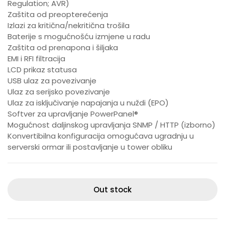
Regulation; AVR)
Zaštita od preopterećenja
Izlazi za kritična/nekritična trošila
Baterije s mogućnošću izmjene u radu
Zaštita od prenapona i šiljaka
EMI i RFI filtracija
LCD prikaz statusa
USB ulaz za povezivanje
Ulaz za serijsko povezivanje
Ulaz za isključivanje napajanja u nuždi (EPO)
Softver za upravljanje PowerPanel®
Mogućnost daljinskog upravljanja SNMP / HTTP (izborno)
Konvertibilna konfiguracija omogućava ugradnju u
serverski ormar ili postavljanje u tower obliku
Out stock