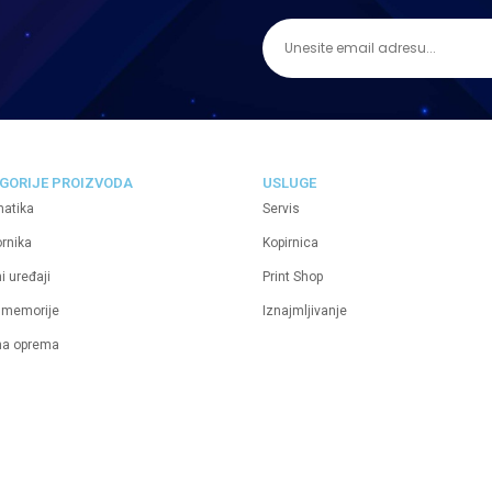
GORIJE PROIZVODA
USLUGE
matika
Servis
ornika
Kopirnica
i uređaji
Print Shop
 memorije
Iznajmljivanje
na oprema