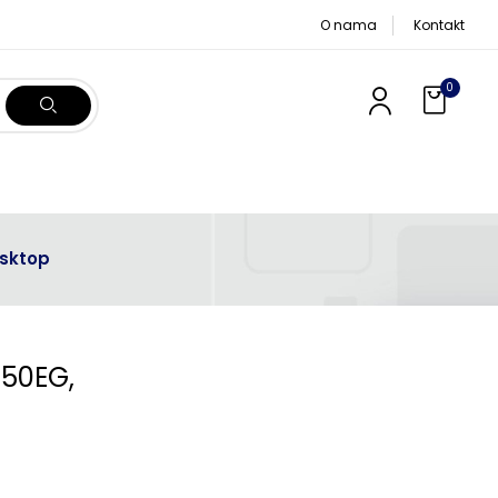
O nama
Kontakt
0
esktop
50EG,