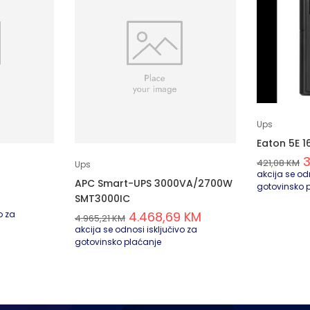
Ups
Eaton 5E 1
421,08
KM
Ups
akcija se odn
APC Smart-UPS 3000VA/2700W
gotovinsko 
SMT3000IC
o za
4.468,69
KM
4.965,21
KM
akcija se odnosi isključivo za
gotovinsko plaćanje