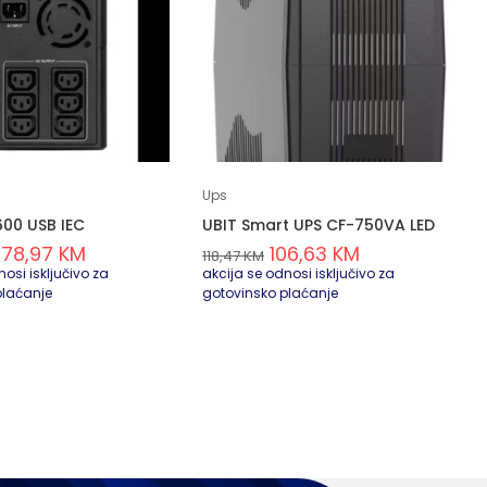
Ups
600 USB IEC
UBIT Smart UPS CF-750VA LED
378,97
KM
106,63
KM
118,47
KM
osi isključivo za
akcija se odnosi isključivo za
plaćanje
gotovinsko plaćanje