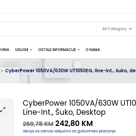
All Category
VINA
USLUGE
OSTALE INFORMACIJE
O NAMA
CyberPower 1050VA/630W UT1050EG, line-int., šuko, d
CyberPower 1050VA/630W UT10
Line-Int., Šuko, Desktop
242,80
KM
269,78
KM
akcija se odnosi isključivo za gotovinsko plaćanje