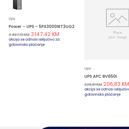
Ups
Power – UPS – 5PX3000IRT3UG2
3.147,42
KM
3.497,13
KM
akcija se odnosi isključivo za
gotovinsko plaćanje
Ups
UPS APC BV650I
206,83
KM
229,81
KM
akcija se odnosi isključiv
gotovinsko plaćanje