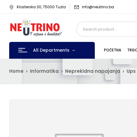
Klosterska 30, 75000 Tuzla
info@neutrino.ba
All Departments
POČETNA
TRGO
Home
Informatika
Neprekidna napajanja
Ups