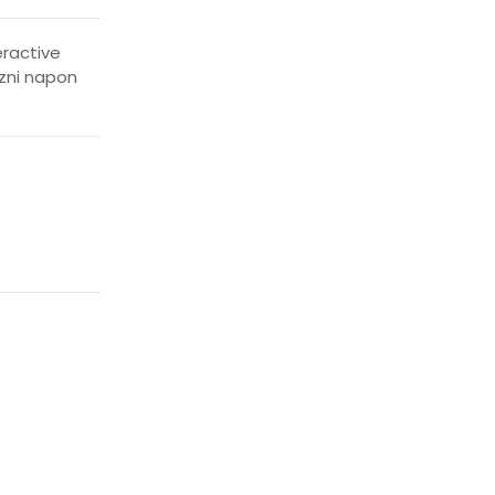
eractive
azni napon