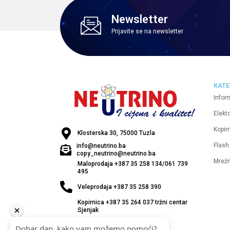
Newsletter
Prijavite se na newsletter
KATE
Infor
Elekt
Kopirn
Klosterska 30, 75000 Tuzla
Flash
info@neutrino.ba
copy_neutrino@neutrino.ba
Mrež
Maloprodaja +387 35 258 134/061 739
495
Veleprodaja +387 35 258 390
Kopirnica +387 35 264 037 tržni centar
Sjenjak