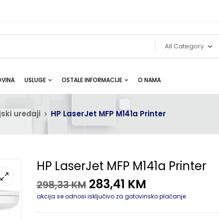
All Category
VINA
USLUGE
OSTALE INFORMACIJE
O NAMA
ski uređaji
HP LaserJet MFP M141a Printer
HP LaserJet MFP M141a Printer
283,41
KM
298,33
KM
akcija se odnosi isključivo za gotovinsko plaćanje