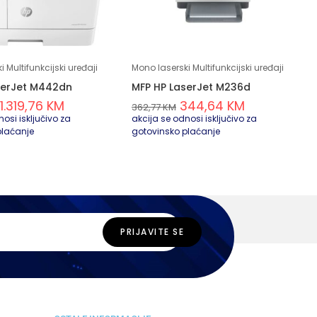
 Multifunkcijski uređaji
Mono laserski Multifunkcijski uređaji
serJet M442dn
MFP HP LaserJet M236d
1.319,76
KM
344,64
KM
362,77
KM
osi isključivo za
akcija se odnosi isključivo za
plaćanje
gotovinsko plaćanje