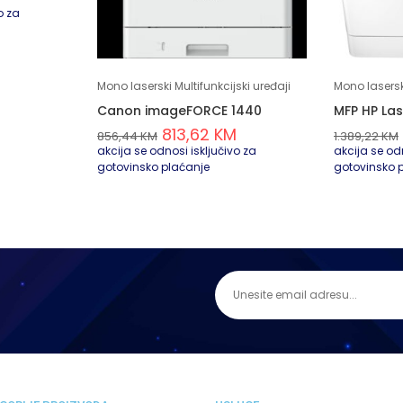
o za
Mono laserski Multifunkcijski uređaji
Mono laserski
Canon imageFORCE 1440
MFP HP La
813,62
KM
856,44
KM
1.389,22
KM
akcija se odnosi isključivo za
akcija se odn
gotovinsko plaćanje
gotovinsko 