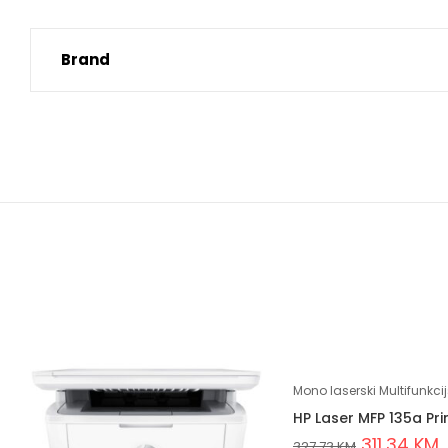
Brand
Mono laserski Multifunkcij
HP Laser MFP 135a Pri
311,34
KM
327,73
KM