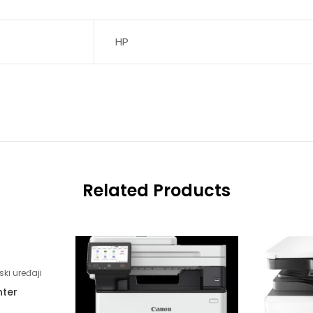
HP
Related Products
ski uređaji
nter