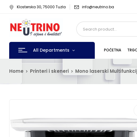
Klosterska 30, 75000 Tuzla
info@neutrino.ba
All Departments
POČETNA
TRGO
Home
Printeri i skeneri
Mono laserski Multifunkcij