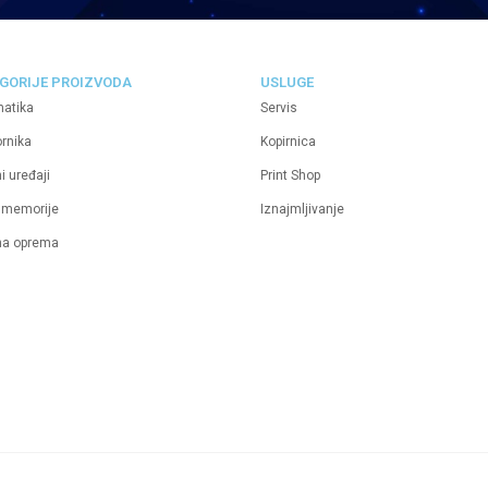
GORIJE PROIZVODA
USLUGE
matika
Servis
ornika
Kopirnica
i uređaji
Print Shop
 memorije
Iznajmljivanje
na oprema