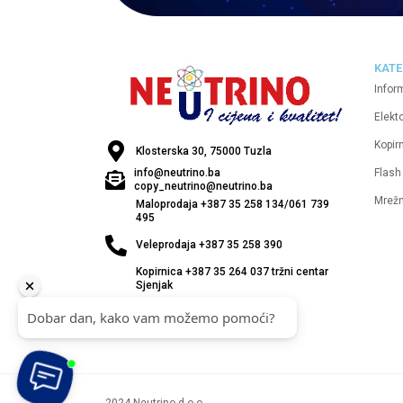
KATE
Infor
Elekt
Kopirn
Klosterska 30, 75000 Tuzla
Flash
info@neutrino.ba
copy_neutrino@neutrino.ba
Mrež
Maloprodaja +387 35 258 134/061 739
495
Veleprodaja +387 35 258 390
Kopirnica +387 35 264 037 tržni centar
Sjenjak