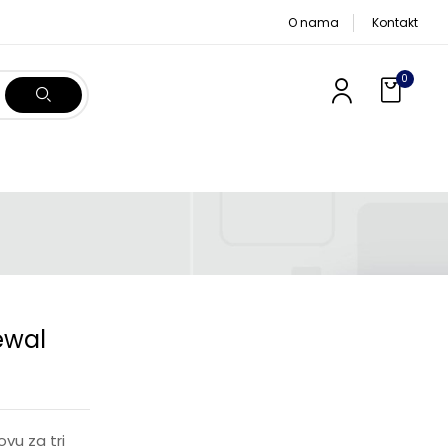
O nama
Kontakt
0
ewal
vu za tri